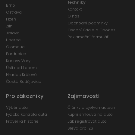
techniky
Brno
Kontakt
Ostrava
O nás
Plzeň
Obchodní podmínky
Zlín
Osobní údaje a Cookies
Jihlava
Reklamační formulář
Liberec
Olomouc
Pardubice
Karlovy Vary
Ústí nad Labem
Hradec Králové
České Budějovice
Pro zákazníky
Zajímavosti
Výběr auta
Články o ojetých autech
Fyzická kontrola auta
Kupní smlouva na auto
Prověrka historie
Jak registrovat auto
Sleva pro IZS