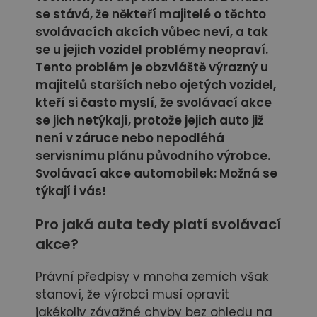
se stává, že někteří majitelé o těchto
svolávacích akcích vůbec neví, a tak
se u jejich vozidel problémy neopraví.
Tento problém je obzvláště výrazný u
majitelů starších nebo ojetých vozidel,
kteří si často myslí, že svolávací akce
se jich netýkají, protože jejich auto již
není v záruce nebo nepodléhá
servisnímu plánu původního výrobce.
Svolávací akce automobilek: Možná se
týkají i vás!
Pro jaká auta tedy platí svolávací
akce?
Právní předpisy v mnoha zemích však
stanoví, že výrobci musí opravit
jakékoliv závažné chyby bez ohledu na