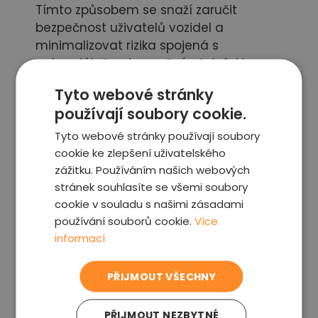
Tímto způsobem se snaží zaručit
bezpečnost uživatelů vozidel a
minimalizovat rizika spojená s
potenciálně nebezpečnými defekty.
Tyto webové stránky
používají soubory cookie.
Tyto webové stránky používají soubory
cookie ke zlepšení uživatelského
zážitku. Používáním našich webových
stránek souhlasíte se všemi soubory
cookie v souladu s našimi zásadami
používání souborů cookie.
Více
informací
Svolávací akce můžou mít vliv na
bezpečnost
PŘIJMOUT VŠECHNY
Svolávací akce automobilů se liší svým
PŘIJMOUT NEZBYTNÉ