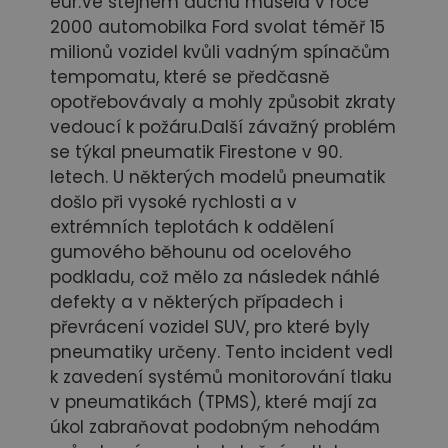
eur.Ve stejném duchu musela v roce
2000 automobilka Ford svolat téměř 15
milionů vozidel kvůli vadným spínačům
tempomatu, které se předčasně
opotřebovávaly a mohly způsobit zkraty
vedoucí k požáru.Další závažný problém
se týkal pneumatik Firestone v 90.
letech. U některých modelů pneumatik
došlo při vysoké rychlosti a v
extrémních teplotách k oddělení
gumového běhounu od ocelového
podkladu, což mělo za následek náhlé
defekty a v některých případech i
převrácení vozidel SUV, pro které byly
pneumatiky určeny. Tento incident vedl
k zavedení systémů monitorování tlaku
v pneumatikách (TPMS), které mají za
úkol zabraňovat podobným nehodám