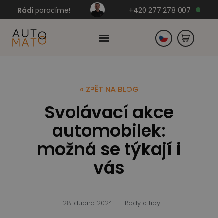
Rádi
poradíme
!
+420 277 278 007
Slovensko
« ZPĚT NA BLOG
Svolávací akce
Německo
automobilek:
možná se týkají i
vás
28. dubna 2024
Rady a tipy