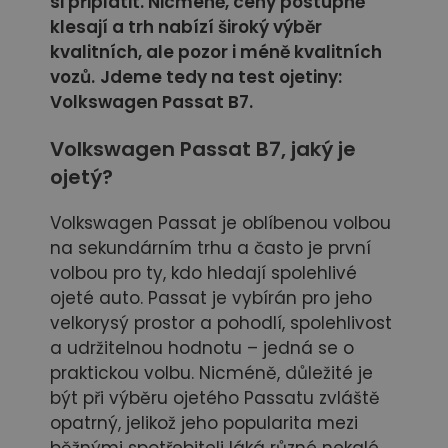
si připlatit. Nicméně, ceny postupně
klesají a trh nabízí široký výběr
kvalitních, ale pozor i méně kvalitních
vozů.
Jdeme tedy na test ojetiny:
Volkswagen Passat B7.
Volkswagen Passat B7, jaký je
ojetý?
Volkswagen Passat je oblíbenou volbou
na sekundárním trhu a často je první
volbou pro ty, kdo hledají spolehlivé
ojeté auto. Passat je vybírán pro jeho
velkorysý prostor a pohodlí, spolehlivost
a udržitelnou hodnotu – jedná se o
praktickou volbu. Nicméně, důležité je
být při výběru ojetého Passatu zvláště
opatrný, jelikož jeho popularita mezi