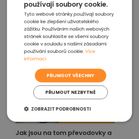
používají soubory cookie.
bylo vozidlo stočeno, může být reálný
Tyto webové stránky používají soubory
stav motoru mnohem horší, než ukazuje
cookie ke zlepšení uživatelského
tachometr.
zážitku. Používáním našich webových
Pokud jde o servisování Passatu bez
stránek souhlasíte se všemi soubory
jistoty o skutečném počtu najetých
cookie v souladu s našimi zásadami
používání souborů cookie.
Více
kilometrů, univerzální radou je důkladná
informací
předkupní kontrolu
zkušeným
technikem
, která může odhalit
potenciální problémy a nekonzistenci v
PŘIJMOUT VŠECHNY
historii vozidla.
PŘIJMOUT NEZBYTNÉ
ZOBRAZIT PODROBNOSTI
Jak jsou na tom převodovky a