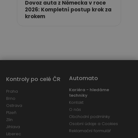
Dovoz auta z Německa v roce
2026: Kompletní postup krok za
krokem
Automato
Kontroly po celé ČR
Kariéra - hledáme
Praha
techniky
Brno
Kontakt
Ostrava
O nás
Plzeň
Obchodní podmínky
Zlín
Osobní údaje a Cookies
Jihlava
Reklamační formulář
Liberec