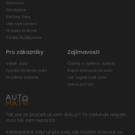
Olomouc
Pardubice
Karlovy Vary
Ústí nad Labem
Hradec Králové
České Budějovice
Pro zákazníky
Zajímavosti
Výběr auta
Články o ojetých autech
Fyzická kontrola auta
Kupní smlouva na auto
Prověrka historie
Jak registrovat auto
Sleva pro IZS
Tak jste se pročetli až sem dolu jo? To zasluhuje respekt,
moc lidí sem nezavítá.
Každopádně, když už jste tady, tak můžete mrknout na