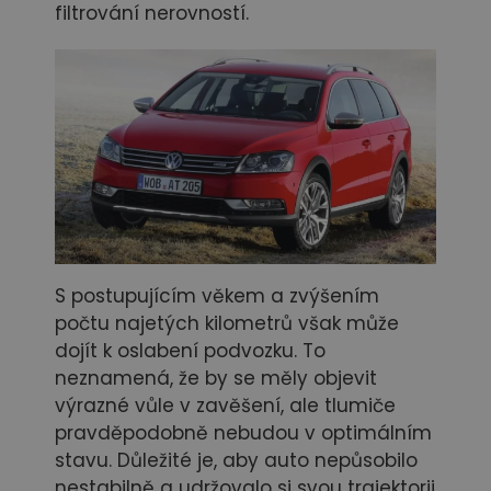
filtrování nerovností.
S postupujícím věkem a zvýšením
počtu najetých kilometrů však může
dojít k oslabení podvozku. To
neznamená, že by se měly objevit
výrazné vůle v zavěšení, ale tlumiče
pravděpodobně nebudou v optimálním
stavu. Důležité je, aby auto nepůsobilo
nestabilně a udržovalo si svou trajektorii