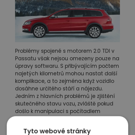
Problémy spojené s motorem 2.0 TDI v
Passatu však nejsou omezeny pouze na
úpravy softwaru. S přibývajícím počtem
najetých kilometrů mohou nastat další
komplikace, a to zejména když vozidlo
dosáhne určitého stáří a nájezdu.
Jedním z hlavních problémů je zjištění
skutečného stavu vozu, zvláště pokud
došlo k manipulaci s počítadlem
kilometrů. Například i když majitel ví, že
je potřeba vyměnit rozvodový řemen a
Tyto webové stránky
vodní čerpadlo po 160 000 km, pokud