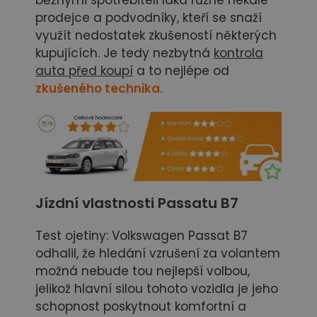
běžnými spotřebiteli láká různé nekalé
prodejce a podvodníky, kteří se snaží
využít nedostatek zkušeností některých
kupujících. Je tedy nezbytná
kontrola
auta před koupí
a to nejlépe od
zkušeného technika
.
Jízdní vlastnosti Passatu B7
Test ojetiny: Volkswagen Passat B7
odhalil, že hledání vzrušení za volantem
možná nebude tou nejlepší volbou,
jelikož hlavní silou tohoto vozidla je jeho
schopnost poskytnout komfortní a