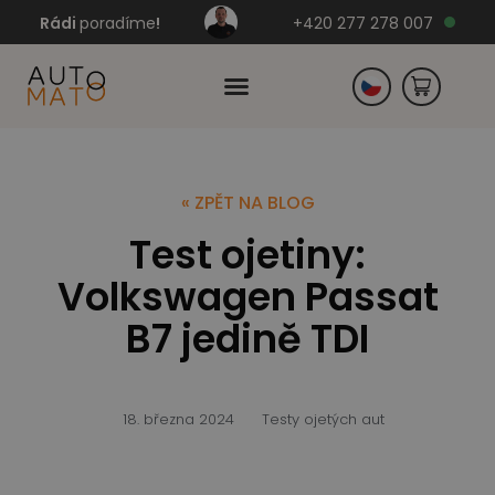
Rádi
poradíme
!
+420 277 278 007
Slovensko
« ZPĚT NA BLOG
Test ojetiny:
Německo
Volkswagen Passat
B7 jedině TDI
18. března 2024
Testy ojetých aut