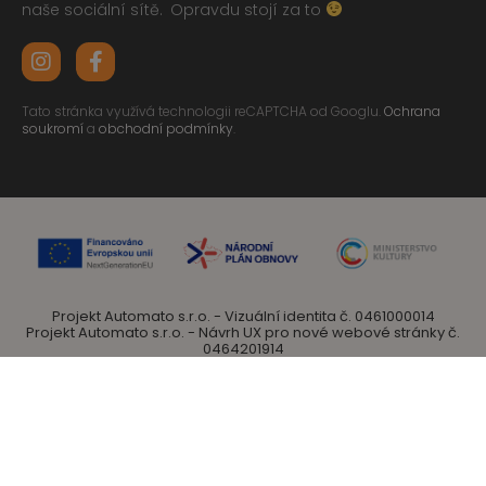
naše sociální sítě.
Opravdu stojí za to
Tato stránka využívá technologii reCAPTCHA od Googlu.
Ochrana
soukromí
a
obchodní podmínky
.
Projekt Automato s.r.o. - Vizuální identita č. 0461000014
Projekt Automato s.r.o. - Návrh UX pro nové webové stránky č.
0464201914
je spolufinancovaný Evropskou unií – Next Generation EU.
Automato s.r.o. 2024 • Veškerá práva vyhrazena
Vytvořeno s
v Česku