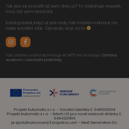
Tak jste se pročetli až sem dolu jo? To zasluhuje respekt,
moc lidí sem nezavítá.
Každopádně, když už jste tady, tak můžete mrknout na
naše sociální sítě.
Opravdu stojí za to
Tato stránka využívá technologii reCAPTCHA od Googlu.
Ochrana
soukromí
a
obchodní podmínky
.
Projekt Automato s.r.o. - Vizuální identita č. 0461000014
Projekt Automato s.r.o. - Návrh UX pro nové webové stránky č.
0464201914
je spolufinancovaný Evropskou unií – Next Generation EU.