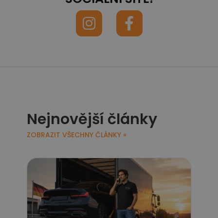
Nejnovější články
ZOBRAZIT VŠECHNY ČLÁNKY »
Jak
pře