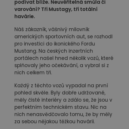
podívat blíže.
Neuvěřitelná smůla či
varování? Tři Mustagy, tři totální
havárie.
Náš zákazník, vášnivý milovník
amerických sportovních aut, se rozhodl
pro investici do ikonického Fordu
Mustang. Na českých inzertních
portálech našel hned několik vozů, které
splňovaly jeho očekávání, a vybral si z
nich celkem tři.
Každý z těchto vozů vypadal na první
pohled skvěle. Byly dobře udržované,
měly čisté interiéry a zdálo se, že jsou v
perfektním technickém stavu. Nic na
nich nenasvědčovalo tomu, že by měly
za sebou nějakou těžkou havárii.