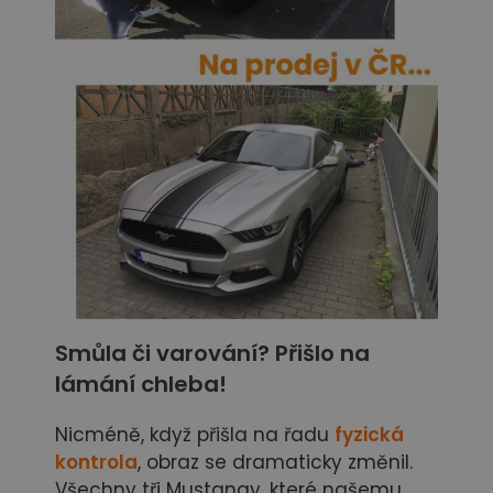
Smůla či varování? Přišlo na
lámání chleba!
Nicméně, když přišla na řadu
fyzická
kontrola
, obraz se dramaticky změnil.
Všechny tři Mustangy, které našemu