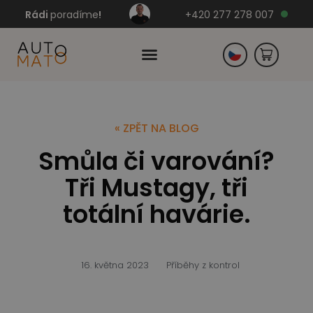
Rádi
poradíme
!
+420 277 278 007
Slovensko
« ZPĚT NA BLOG
Smůla či varování?
Německo
Tři Mustagy, tři
totální havárie.
16. května 2023
Příběhy z kontrol