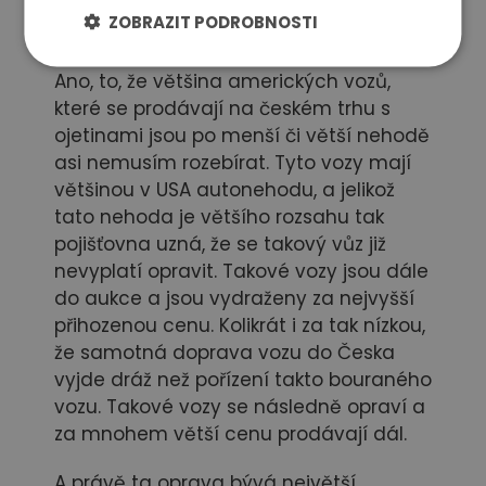
ZOBRAZIT PODROBNOSTI
Ano, to, že většina amerických vozů,
které se prodávají na českém trhu s
ojetinami jsou po menší či větší nehodě
asi nemusím rozebírat. Tyto vozy mají
většinou v USA autonehodu, a jelikož
tato nehoda je většího rozsahu tak
pojišťovna uzná, že se takový vůz již
nevyplatí opravit. Takové vozy jsou dále
do aukce a jsou vydraženy za nejvyšší
přihozenou cenu. Kolikrát i za tak nízkou,
že samotná doprava vozu do Česka
vyjde dráž než pořízení takto bouraného
vozu. Takové vozy se následně opraví a
za mnohem větší cenu prodávají dál.
A právě ta oprava bývá největší