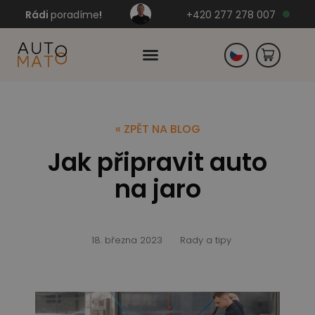
Rádi
poradíme
!
+420 277 278 007
Slovensko
« ZPĚT NA BLOG
Jak připravit auto
Německo
na jaro
18. března 2023
Rady a tipy