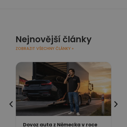
Nejnovější články
ZOBRAZIT VŠECHNY ČLÁNKY »
Jak
pře
Dovoz auta z Německa v roce