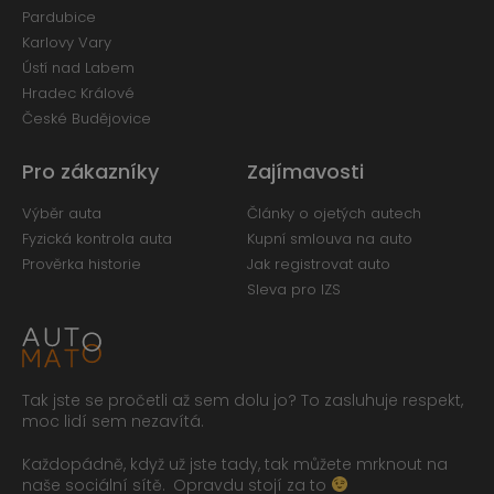
Pardubice
Karlovy Vary
Ústí nad Labem
Hradec Králové
České Budějovice
Pro zákazníky
Zajímavosti
Výběr auta
Články o ojetých autech
Fyzická kontrola auta
Kupní smlouva na auto
Prověrka historie
Jak registrovat auto
Sleva pro IZS
Tak jste se pročetli až sem dolu jo? To zasluhuje respekt,
moc lidí sem nezavítá.
Každopádně, když už jste tady, tak můžete mrknout na
naše sociální sítě.
Opravdu stojí za to