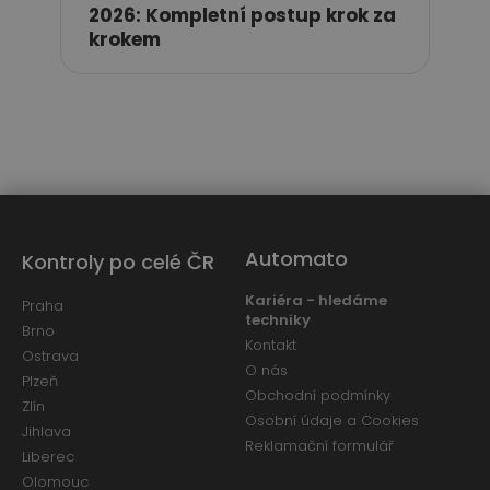
2026: Kompletní postup krok za
krokem
Automato
Kontroly po celé ČR
Kariéra - hledáme
Praha
techniky
Brno
Kontakt
Ostrava
O nás
Plzeň
Obchodní podmínky
Zlín
Osobní údaje a Cookies
Jihlava
Reklamační formulář
Liberec
Olomouc