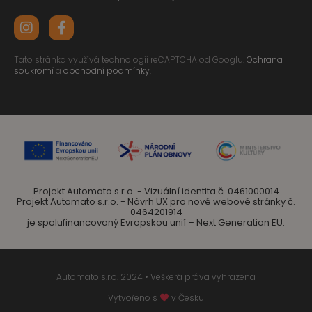
Tato stránka využívá technologii reCAPTCHA od Googlu.
Ochrana
soukromí
a
obchodní podmínky
.
Projekt Automato s.r.o. - Vizuální identita č. 0461000014
Projekt Automato s.r.o. - Návrh UX pro nové webové stránky č.
0464201914
je spolufinancovaný Evropskou unií – Next Generation EU.
Automato s.r.o. 2024 • Veškerá práva vyhrazena
Vytvořeno s
v Česku