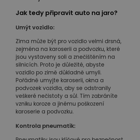
Jak tedy připravit auto na jaro?
Umýt vozidlo:
Zima může být pro vozidlo velmi drsná,
zejména na karoserii a podvozku, které
jsou vystaveny soli a znečištěním na
silnicích. Proto je důležité, abyste
vozidlo po zimě důkladně umyli.
Pořádně umyjte karoserii, okna a
podvozek vozidla, aby se odstranily
veškeré nečistoty a sůl. Tím zabráníte
vzniku koroze a jinému poškození
karoserie a podvozku.
Kontrola pneumatik:
Pneumatiky jsou klíčové pro bezpečnost