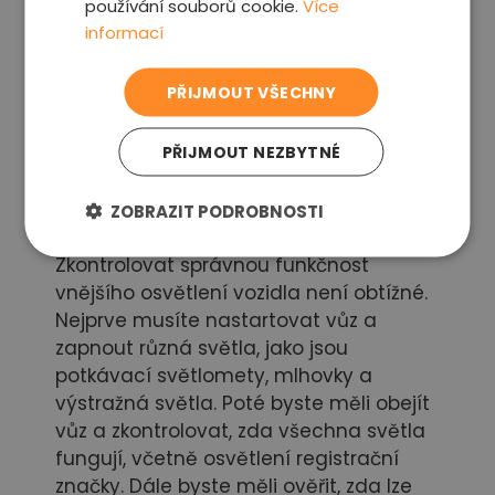
používání souborů cookie.
Více
informací
PŘIJMOUT VŠECHNY
PŘIJMOUT NEZBYTNÉ
ZOBRAZIT PODROBNOSTI
Kontrola světel:
Zkontrolovat správnou funkčnost
vnějšího osvětlení vozidla není obtížné.
Nejprve musíte nastartovat vůz a
zapnout různá světla, jako jsou
potkávací světlomety, mlhovky a
výstražná světla. Poté byste měli obejít
vůz a zkontrolovat, zda všechna světla
fungují, včetně osvětlení registrační
značky. Dále byste měli ověřit, zda lze