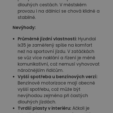
dlouhých cestách. V městském
provozu i na dálnici se chová klidně a
stabilně.
Nevýhody:
Průměrné jízdní vlastnosti:
Hyundai
ix35 je zaměřený spíše na komfort
než na sportovní jízdu. V zatáčkách
se vůz více naklání a řízení je méně
komunikativní, což nemusí vyhovovat
náročnějším řidičům.
Vyšší spotřeba u benzínových verzí:
Benzínové motorizace mají obecně
vyšší spotřebu, což může být
nevýhodou zejména při častých
dlouhých jízdách.
Tvrdší plasty v interiéru:
Ačkoli je