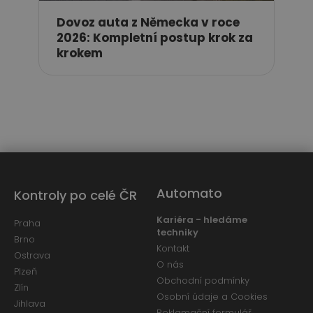
Dovoz auta z Německa v roce
2026: Kompletní postup krok za
krokem
Automato
Kontroly po celé ČR
Kariéra - hledáme
Praha
techniky
Brno
Kontakt
Ostrava
O nás
Plzeň
Obchodní podmínky
Zlín
Osobní údaje a Cookies
Jihlava
Reklamační formulář