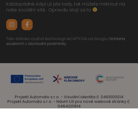
Každopádně, když už jste tady, tak můžete mrknout na
naše sociální sítě.
Opravdu stojí za to
Tato stránka využívá technologii reCAPTCHA od Googlu.
Ochrana
soukromí
a
obchodní podmínky
.
Projekt Automato s.r.o. - Vizuální identita č. 0461000014
Projekt Automato s.r.o. - Návrh UX pro nové webové stránky č.
0464201914
je spolufinancovaný Evropskou unií – Next Generation EU.
Automato s.r.o. 2024 • Veškerá práva vyhrazena