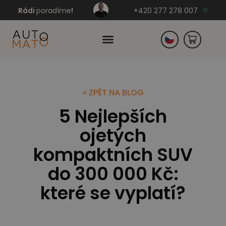
Rádi
poradíme
!
+420 277 278 007
Slovensko
« ZPĚT NA BLOG
5 Nejlepších
Německo
ojetých
kompaktních SUV
do 300 000 Kč:
které se vyplatí?