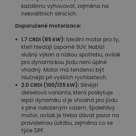
každému vyhovovat, zejména na
nekvalitních silnicích.
Doporučené motorizace:
1.7 CRDi (85 kW):
Ideální motor pro ty,
kteří hledají úsporné SUV. Nabízí
slušný výkon a nízkou spotřebu, avšak
pro dynamickou jízdu není úplně
vhodný. Motor má tendenci být
hlučnější při vyšších rychlostech.
2.0 CRDi (100/135 kW):
Silnější
dieselová varianta, která poskytuje
lepší dynamiku a je vhodná pro jízdu
s plně naloženým vozem. Spolehlivý
motor, avšak je třeba dávat pozor na
pravidelnou údržbu, zejména co se
týče DPF.