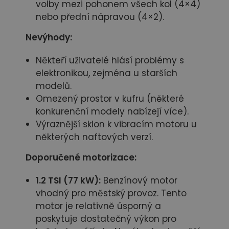
volby mezi pohonem všech kol (4×4)
nebo přední nápravou (4×2).
Nevýhody:
Někteří uživatelé hlásí problémy s
elektronikou, zejména u starších
modelů.
Omezený prostor v kufru (některé
konkurenční modely nabízejí více).
Výraznější sklon k vibracím motoru u
některých naftových verzí.
Doporučené motorizace:
1.2 TSI (77 kW):
Benzínový motor
vhodný pro městský provoz. Tento
motor je relativně úsporný a
poskytuje dostatečný výkon pro