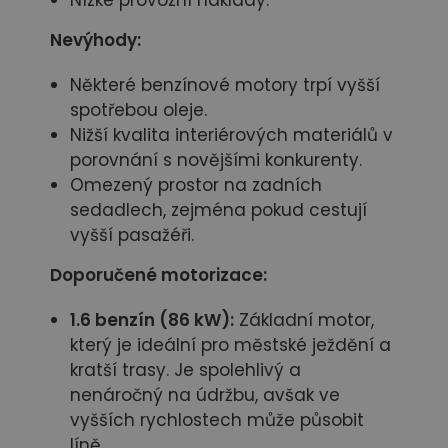
Nízké provozní náklady.
Nevýhody:
Některé benzínové motory trpí vyšší
spotřebou oleje.
Nižší kvalita interiérových materiálů v
porovnání s novějšími konkurenty.
Omezený prostor na zadních
sedadlech, zejména pokud cestují
vyšší pasažéři.
Doporučené motorizace:
1.6 benzín (86 kW):
Základní motor,
který je ideální pro městské ježdění a
kratší trasy. Je spolehlivý a
nenáročný na údržbu, avšak ve
vyšších rychlostech může působit
líně.