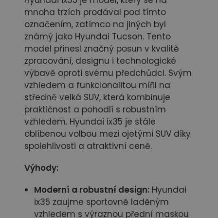
Hyundai ix35 je model, který se na
mnoha trzích prodával pod tímto
označením, zatímco na jiných byl
známý jako Hyundai Tucson. Tento
model přinesl značný posun v kvalitě
zpracování, designu i technologické
výbavě oproti svému předchůdci. Svým
vzhledem a funkcionalitou mířil na
středně velká SUV, která kombinuje
praktičnost a pohodlí s robustním
vzhledem. Hyundai ix35 je stále
oblíbenou volbou mezi ojetými SUV díky
spolehlivosti a atraktivní ceně.
Výhody:
Moderní a robustní design:
Hyundai
ix35 zaujme sportovně laděným
vzhledem s výraznou přední maskou