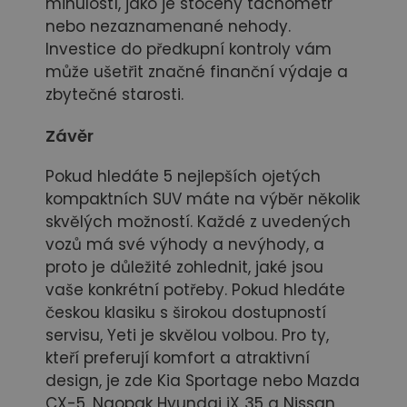
minulostí, jako je stočený tachometr
nebo nezaznamenané nehody.
Investice do předkupní kontroly vám
může ušetřit značné finanční výdaje a
zbytečné starosti.
Závěr
Pokud hledáte 5 nejlepších ojetých
kompaktních SUV máte na výběr několik
skvělých možností. Každé z uvedených
vozů má své výhody a nevýhody, a
proto je důležité zohlednit, jaké jsou
vaše konkrétní potřeby. Pokud hledáte
českou klasiku s širokou dostupností
servisu, Yeti je skvělou volbou. Pro ty,
kteří preferují komfort a atraktivní
design, je zde Kia Sportage nebo Mazda
CX-5. Naopak Hyundai iX 35 a Nissan