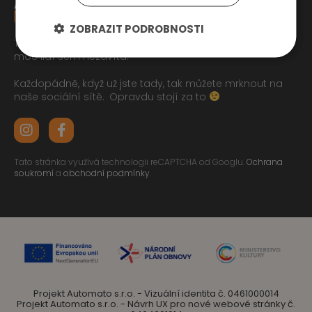
ZOBRAZIT PODROBNOSTI
Tak jste se pročetli až sem dolu jo? To zasluhuje respekt,
moc lidí sem nezavítá.
Každopádně, když už jste tady, tak můžete mrknout na
naše sociální sítě.
Opravdu stojí za to
Tato stránka využívá technologii reCAPTCHA od Googlu.
Ochrana
soukromí
a
obchodní podmínky
.
Projekt Automato s.r.o. - Vizuální identita č. 0461000014
Projekt Automato s.r.o. - Návrh UX pro nové webové stránky č.