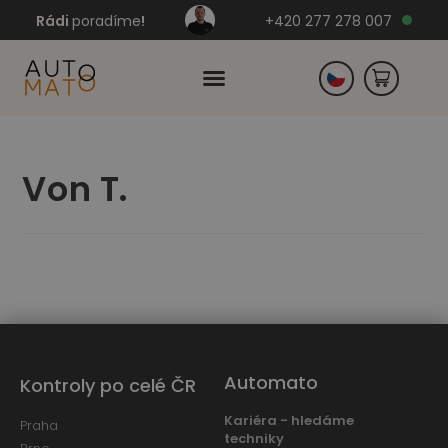
Rádi
poradíme
!
+420 277 278 007
Slovensko
Von T.
Německo
Automato
Kontroly po celé ČR
Kariéra - hledáme
Praha
techniky