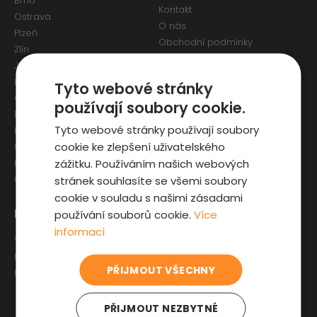
Brno
Kontakt
Ostrava
O nás
Plzeň
Obchodní podmínky
Zlín
Osobní údaje a Cookies
Jihlava
Reklamační formulář
Liberec
Tyto webové stránky
Olomouc
používají soubory cookie.
Pardubice
Tyto webové stránky používají soubory
Karlovy Vary
cookie ke zlepšení uživatelského
Ústí nad Labem
zážitku. Používáním našich webových
Hradec Králové
stránek souhlasíte se všemi soubory
České Budějovice
cookie v souladu s našimi zásadami
Pro zákazníky
Zajímavosti
používání souborů cookie.
Více
informací
Výběr auta
Články o ojetých autech
Fyzická kontrola auta
Kupní smlouva na auto
PŘIJMOUT VŠECHNY
Prověrka historie
Jak registrovat auto
Sleva pro IZS
PŘIJMOUT NEZBYTNÉ