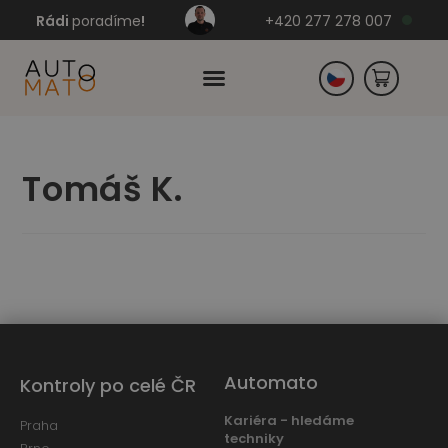
Rádi
poradíme
!
+420 277 278 007
Slovensko
Tomáš K.
Německo
Automato
Kontroly po celé ČR
Kariéra - hledáme
Praha
techniky