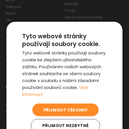
Brno
Kontakt
Ostrava
O nás
Plzeň
Obchodní podmínky
Zlín
Osobní údaje a Cookies
Jihlava
Reklamační formulář
Liberec
Tyto webové stránky
Olomouc
používají soubory cookie.
Pardubice
Tyto webové stránky používají soubory
Karlovy Vary
cookie ke zlepšení uživatelského
Ústí nad Labem
zážitku. Používáním našich webových
Hradec Králové
stránek souhlasíte se všemi soubory
České Budějovice
cookie v souladu s našimi zásadami
Pro zákazníky
Zajímavosti
používání souborů cookie.
Více
informací
Výběr auta
Články o ojetých autech
Fyzická kontrola auta
Kupní smlouva na auto
PŘIJMOUT VŠECHNY
Prověrka historie
Jak registrovat auto
Sleva pro IZS
PŘIJMOUT NEZBYTNÉ