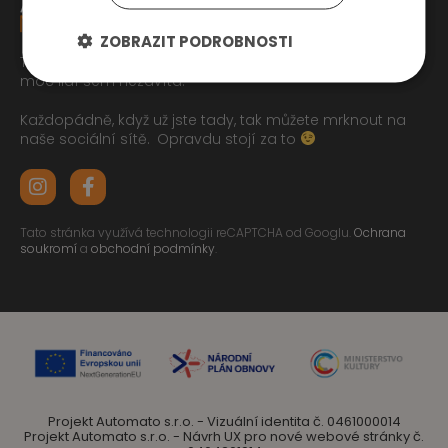
ZOBRAZIT PODROBNOSTI
Tak jste se pročetli až sem dolu jo? To zasluhuje respekt,
moc lidí sem nezavítá.
Každopádně, když už jste tady, tak můžete mrknout na
naše sociální sítě.
Opravdu stojí za to
Tato stránka využívá technologii reCAPTCHA od Googlu.
Ochrana
soukromí
a
obchodní podmínky
.
Projekt Automato s.r.o. - Vizuální identita č. 0461000014
Projekt Automato s.r.o. - Návrh UX pro nové webové stránky č.