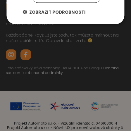
ZOBRAZIT PODROBNOSTI
Tak jste se pročetli až sem dolu jo? To zasluhuje respekt,
moc lidí sem nezavítá.
Každopádně, když už jste tady, tak můžete mrknout na
naše sociální sítě.
Opravdu stojí za to
Tato stránka využívá technologii reCAPTCHA od Googlu.
Ochrana
soukromí
a
obchodní podmínky
.
Projekt Automato s.r.o. - Vizuální identita č. 0461000014
Projekt Automato s.r.o. - Návrh UX pro nové webové stránky č.