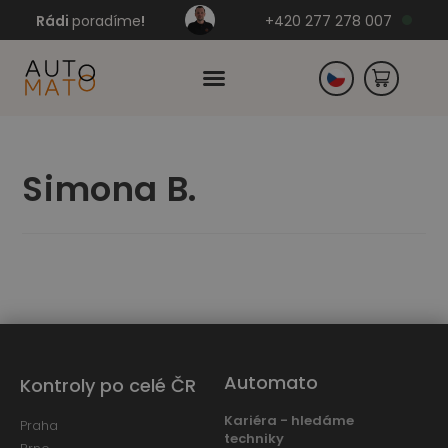
Rádi
poradíme
!
+420 277 278 007
Slovensko
Simona B.
Německo
Automato
Kontroly po celé ČR
Kariéra - hledáme
Praha
techniky