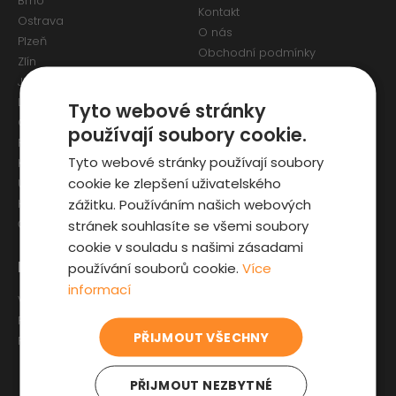
Brno
Kontakt
Ostrava
O nás
Plzeň
Obchodní podmínky
Zlín
Osobní údaje a Cookies
Jihlava
Reklamační formulář
Liberec
Tyto webové stránky
Olomouc
používají soubory cookie.
Pardubice
Tyto webové stránky používají soubory
Karlovy Vary
cookie ke zlepšení uživatelského
Ústí nad Labem
zážitku. Používáním našich webových
Hradec Králové
stránek souhlasíte se všemi soubory
České Budějovice
cookie v souladu s našimi zásadami
Pro zákazníky
Zajímavosti
používání souborů cookie.
Více
informací
Výběr auta
Články o ojetých autech
Fyzická kontrola auta
Kupní smlouva na auto
PŘIJMOUT VŠECHNY
Prověrka historie
Jak registrovat auto
Sleva pro IZS
PŘIJMOUT NEZBYTNÉ