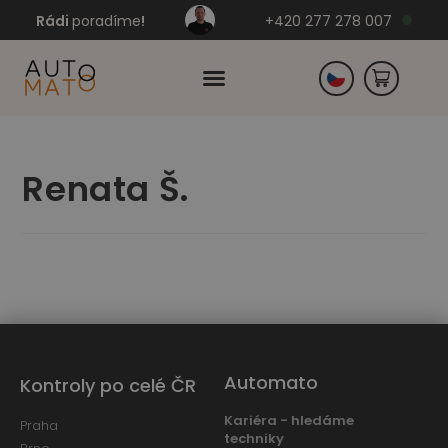
Rádi
poradíme
!
+420 277 278 007
Slovensko
Renata Š.
Německo
Automato
Kontroly po celé ČR
Kariéra - hledáme
Praha
techniky