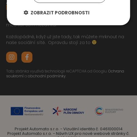
ZOBRAZIT PODROBNOSTI
Tak jste se pročetli až sem dolu jo? To zasluhuje respekt,
moc lidí sem nezavítá.
Každopádně, když už jste tady, tak můžete mrknout na
naše sociální sítě.
Opravdu stojí za to
Tato stránka využívá technologii reCAPTCHA od Googlu.
Ochrana
soukromí
a
obchodní podmínky
.
Projekt Automato s.r.o. - Vizuální identita č. 0461000014
Projekt Automato s.r.o. - Návrh UX pro nové webové stránky č.