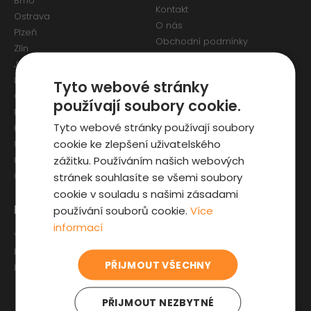
Brno
Kontakt
Ostrava
O nás
Plzeň
Obchodní podmínky
Zlín
Osobní údaje a Cookies
Jihlava
Reklamační formulář
Liberec
Tyto webové stránky
Olomouc
používají soubory cookie.
Pardubice
Tyto webové stránky používají soubory
Karlovy Vary
cookie ke zlepšení uživatelského
Ústí nad Labem
zážitku. Používáním našich webových
Hradec Králové
stránek souhlasíte se všemi soubory
České Budějovice
cookie v souladu s našimi zásadami
Pro zákazníky
Zajímavosti
používání souborů cookie.
Více
informací
Výběr auta
Články o ojetých autech
Fyzická kontrola auta
Kupní smlouva na auto
PŘIJMOUT VŠECHNY
Prověrka historie
Jak registrovat auto
Sleva pro IZS
PŘIJMOUT NEZBYTNÉ