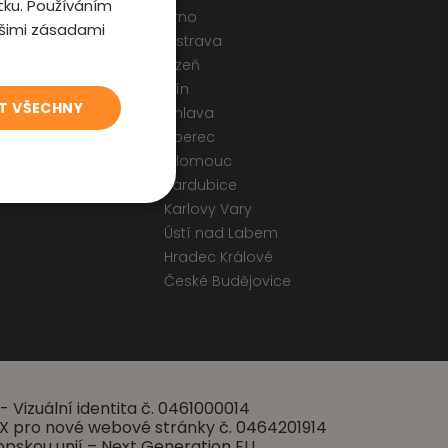
tku. Používáním
Brno
ašimi zásadami
Ostrava
odmínky
Plzeň
 a Cookies
Zlín
T VŠECHNY
ormulář
Jihlava
Liberec
Olomouc
Pardubice
Karlovy Vary
Ústí nad Labem
Hradec Králové
České Budějovice
- Vizuální identita č. 0461000014
 UX pro nové webové stránky č. 0464201914
opskou unií – Next Generation EU.