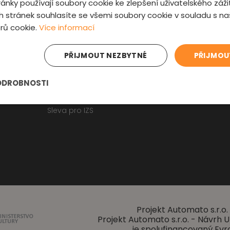
ánky používají soubory cookie ke zlepšení uživatelského záži
Fyzická kontrola auta
Kontakt
 stránek souhlasíte se všemi soubory cookie v souladu s n
Prověrka historie
O nás
rů cookie.
Více informací
Obchodní p
Osobní údaje
Zajímavosti
PŘIJMOUT NEZBYTNÉ
PŘIJMOU
Reklamační f
Články o ojetých autech
ODROBNOSTI
Kupní smlouva na auto
Jak registrovat auto
Sleva pro IZS
Projekt Automato s.r.o. 
Projekt Automato s.r.o. - Návrh
je spolufinancovaný Evr