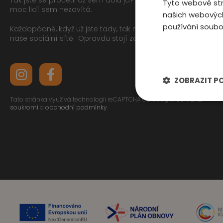
Tyto webové str
moc lidí sem nezavítá.
našich webových
používání soubo
Každopádně, když už jste tady, tak můžete mrknout na
naše sociální sítě.
Opravdu stojí za to
ZOBRAZIT P
Tato stránka využívá technologii reCAPTCHA od Googlu.
Ochrana
soukromí
a
obchodní podmínky
.