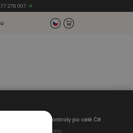
77 278 007
zu
Slovensko
Německo
Kontroly po celé ČR
edáme techniky
Praha