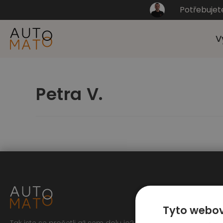
Potřebujet
V
Petra V.
Tyto webov
Tak jste se pročetli až sem dolu jo? To zasluhuje respekt,