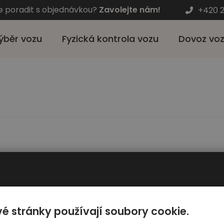
e poradit s objednávkou?
Zavolejte nám!
+420 2
ýběr vozu
Fyzická kontrola vozu
Dovoz vo
Pro zákazníky
Automato
é stránky používají soubory cookie.
Výběr auta
Kariéra - hl