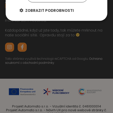
ZOBRAZIT PODROBNOSTI
Tak jste se pročetli až sem dolu jo? To zasluhuje respekt,
moc lidí sem nezavítá.
Každopádně, když už jste tady, tak můžete mrknout na
naše sociální sítě.
Opravdu stojí za to
Tato stránka využívá technologii reCAPTCHA od Googlu.
Ochrana
soukromí
a
obchodní podmínky
.
Projekt Automato s.r.o. - Vizuální identita č. 0461000014
Projekt Automato s.r.o. - Návrh UX pro nové webové stránky č.