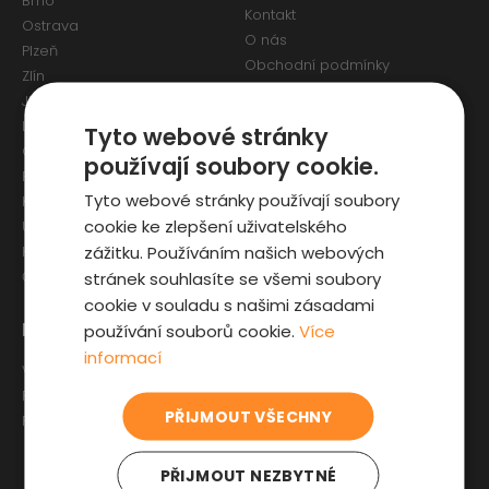
Brno
Kontakt
Ostrava
O nás
Plzeň
Obchodní podmínky
Zlín
Osobní údaje a Cookies
Jihlava
Reklamační formulář
Liberec
Tyto webové stránky
Olomouc
používají soubory cookie.
Pardubice
Tyto webové stránky používají soubory
Karlovy Vary
cookie ke zlepšení uživatelského
Ústí nad Labem
zážitku. Používáním našich webových
Hradec Králové
stránek souhlasíte se všemi soubory
České Budějovice
cookie v souladu s našimi zásadami
Pro zákazníky
Zajímavosti
používání souborů cookie.
Více
informací
Výběr auta
Články o ojetých autech
Fyzická kontrola auta
Kupní smlouva na auto
PŘIJMOUT VŠECHNY
Prověrka historie
Jak registrovat auto
Sleva pro IZS
PŘIJMOUT NEZBYTNÉ