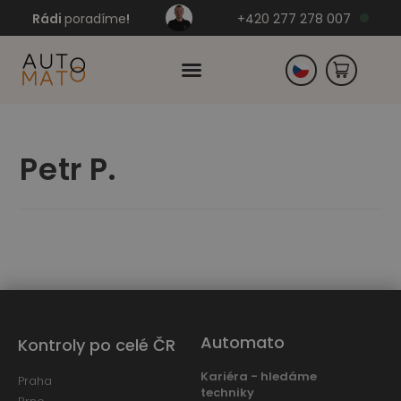
Rádi
poradíme
!
+420 277 278 007
Slovensko
Petr P.
Německo
Automato
Kontroly po celé ČR
Kariéra - hledáme
Praha
techniky