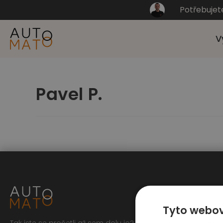
Potřebujet
V
Pavel P.
Tyto webov
Tak jste se pročetli až sem dolu jo? To zasluhuje respekt,