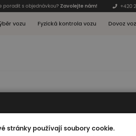
e poradit s objednávkou?
Zavolejte nám!
+420 2
ýběr vozu
Fyzická kontrola vozu
Dovoz vo
Pro zákazníky
Automato
é stránky používají soubory cookie.
Výběr auta
Kariéra - hl