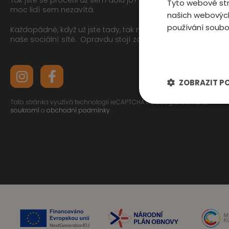
Tyto webové str
moc lidí sem nezavítá.
našich webových
používání soubo
Každopádně, když už jste tady, tak můžete mrknout na
naše sociální sítě.
Opravdu stojí za to
ZOBRAZIT P
Tato stránka využívá technologii reCAPTCHA od Googlu.
Ochrana
soukromí
a
obchodní podmínky
.