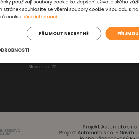
ánky používají soubory cookie ke zlepšení uživatelského záži
Fyzická kontrola auta
Kontakt
 stránek souhlasíte se všemi soubory cookie v souladu s n
Prověrka historie
O nás
rů cookie.
Více informací
Obchodní p
Osobní údaje
Zajímavosti
PŘIJMOUT NEZBYTNÉ
PŘIJMOU
Reklamační f
Články o ojetých autech
ODROBNOSTI
Kupní smlouva na auto
Jak registrovat auto
Sleva pro IZS
Projekt Automato s.r.o. 
Projekt Automato s.r.o. - Návrh
je spolufinancovaný Evr