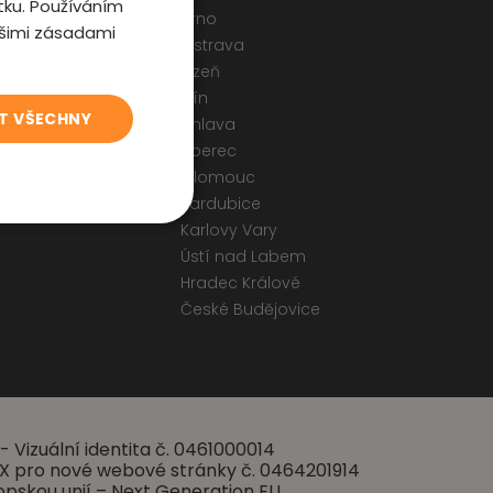
tku. Používáním
Brno
ašimi zásadami
Ostrava
odmínky
Plzeň
 a Cookies
Zlín
T VŠECHNY
ormulář
Jihlava
Liberec
Olomouc
Pardubice
Karlovy Vary
Ústí nad Labem
Hradec Králové
České Budějovice
- Vizuální identita č. 0461000014
 UX pro nové webové stránky č. 0464201914
opskou unií – Next Generation EU.