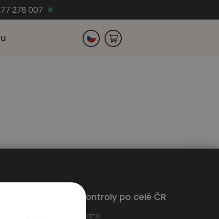
77 278 007
zu
Slovensko
Německo
Kontroly po celé ČR
edáme techniky
Praha