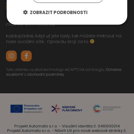
ZOBRAZIT PODROBNOSTI
Tak jste se pročetli až sem dolu jo? To zasluhuje respekt,
moc lidí sem nezavítá.
Každopádně, když už jste tady, tak můžete mrknout na
naše sociální sítě.
Opravdu stojí za to
Tato stránka využívá technologii reCAPTCHA od Googlu.
Ochrana
soukromí
a
obchodní podmínky
.
Projekt Automato s.r.o. - Vizuální identita č. 0461000014
Projekt Automato s.r.o. - Návrh UX pro nové webové stránky č.