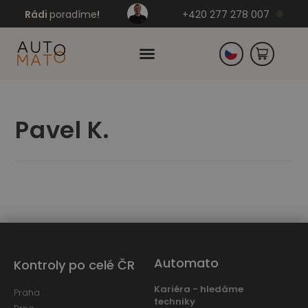
Rádi
poradíme
!
+420 277 278 007
Slovensko
Pavel K.
Německo
Automato
Kontroly po celé ČR
Kariéra - hledáme
Praha
techniky