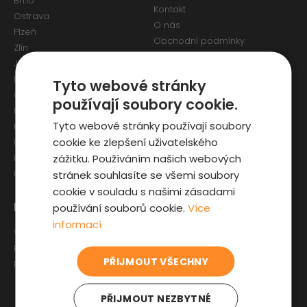
Brno
Kontakt
Ostrava
O nás
Plzeň
Obchodní podmínky
Zlín
Osobní údaje a Cookies
Jihlava
Reklamační formulář
Liberec
Tyto webové stránky
Olomouc
používají soubory cookie.
Pardubice
Tyto webové stránky používají soubory
Karlovy Vary
cookie ke zlepšení uživatelského
Ústí nad Labem
zážitku. Používáním našich webových
Hradec Králové
stránek souhlasíte se všemi soubory
České Budějovice
cookie v souladu s našimi zásadami
Pro zákazníky
Zajímavosti
používání souborů cookie.
Více
informací
Výběr auta
Články o ojetých autech
Fyzická kontrola auta
Kupní smlouva na auto
PŘIJMOUT VŠECHNY
Prověrka historie
Jak registrovat auto
Sleva pro IZS
PŘIJMOUT NEZBYTNÉ