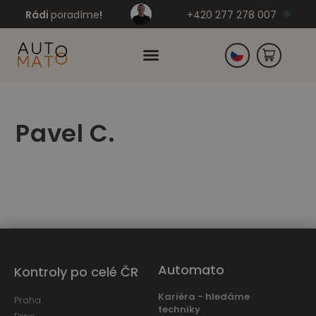
Rádi
poradíme
!
+420 277 278 007
Slovensko
Pavel C.
Německo
Automato
Kontroly po celé ČR
Kariéra - hledáme
Praha
techniky