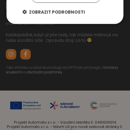
ZOBRAZIT PODROBNOSTI
Tak jste se pročetli až sem dolu jo? To zasluhuje respekt,
moc lidí sem nezavítá.
Každopádně, když už jste tady, tak můžete mrknout na
naše sociální sítě.
Opravdu stojí za to
Tato stránka využívá technologii reCAPTCHA od Googlu.
Ochrana
soukromí
a
obchodní podmínky
.
Projekt Automato s.r.o. - Vizuální identita č. 0461000014
Projekt Automato s.r.o. - Návrh UX pro nové webové stránky č.