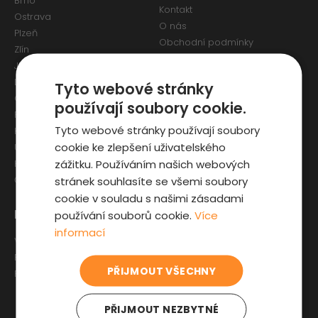
Brno
Kontakt
Ostrava
O nás
Plzeň
Obchodní podmínky
Zlín
Osobní údaje a Cookies
Jihlava
Reklamační formulář
Liberec
Tyto webové stránky
Olomouc
používají soubory cookie.
Pardubice
Tyto webové stránky používají soubory
Karlovy Vary
cookie ke zlepšení uživatelského
Ústí nad Labem
zážitku. Používáním našich webových
Hradec Králové
stránek souhlasíte se všemi soubory
České Budějovice
cookie v souladu s našimi zásadami
Pro zákazníky
Zajímavosti
používání souborů cookie.
Více
informací
Výběr auta
Články o ojetých autech
Fyzická kontrola auta
Kupní smlouva na auto
PŘIJMOUT VŠECHNY
Prověrka historie
Jak registrovat auto
Sleva pro IZS
PŘIJMOUT NEZBYTNÉ