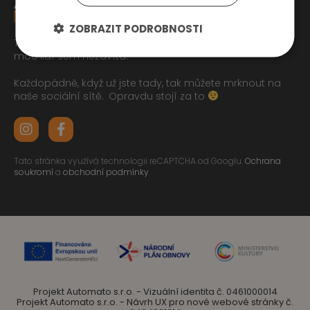
ZOBRAZIT PODROBNOSTI
Tak jste se pročetli až sem dolu jo? To zasluhuje respekt,
moc lidí sem nezavítá.
Každopádně, když už jste tady, tak můžete mrknout na
naše sociální sítě.
Opravdu stojí za to
Tato stránka využívá technologii reCAPTCHA od Googlu.
Ochrana
soukromí
a
obchodní podmínky
.
Projekt Automato s.r.o. - Vizuální identita č. 0461000014
Projekt Automato s.r.o. - Návrh UX pro nové webové stránky č.