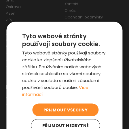
Brno
Kontakt
Ostrava
O nás
Plzeň
Obchodní podmínky
Zlín
Osobní údaje a Cookies
Jihlava
Reklamační formulář
Liberec
Tyto webové stránky
Olomouc
používají soubory cookie.
Pardubice
Tyto webové stránky používají soubory
Karlovy Vary
cookie ke zlepšení uživatelského
Ústí nad Labem
zážitku. Používáním našich webových
Hradec Králové
stránek souhlasíte se všemi soubory
České Budějovice
cookie v souladu s našimi zásadami
Pro zákazníky
Zajímavosti
používání souborů cookie.
Více
informací
Výběr auta
Články o ojetých autech
Fyzická kontrola auta
Kupní smlouva na auto
PŘIJMOUT VŠECHNY
Prověrka historie
Jak registrovat auto
Sleva pro IZS
PŘIJMOUT NEZBYTNÉ