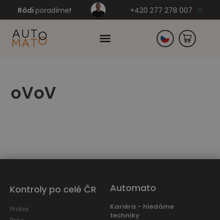
Rádi
poradíme
!
+420 277 278 007
Slovensko
oVoV
Německo
Automato
Kontroly po celé ČR
Kariéra - hledáme
Praha
techniky