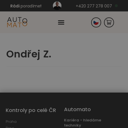
Rádi
poradíme
!
+420 277 278 007
Slovensko
Ondřej Z.
Německo
Automato
Kontroly po celé ČR
Kariéra - hledáme
Praha
techniky