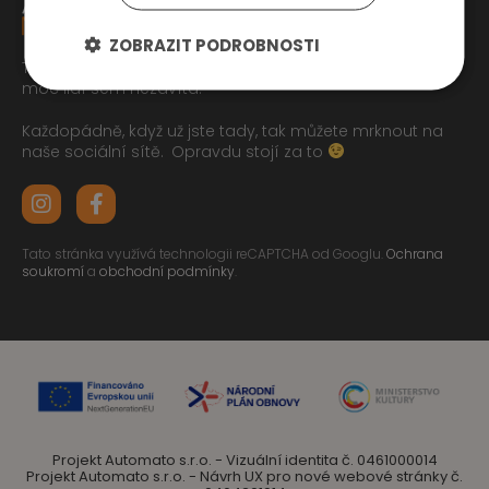
ZOBRAZIT PODROBNOSTI
Tak jste se pročetli až sem dolu jo? To zasluhuje respekt,
moc lidí sem nezavítá.
Každopádně, když už jste tady, tak můžete mrknout na
naše sociální sítě.
Opravdu stojí za to
Tato stránka využívá technologii reCAPTCHA od Googlu.
Ochrana
soukromí
a
obchodní podmínky
.
Projekt Automato s.r.o. - Vizuální identita č. 0461000014
Projekt Automato s.r.o. - Návrh UX pro nové webové stránky č.