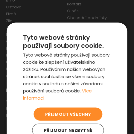
Brno
Kontakt
Ostrava
O nás
Plzeň
Obchodní podmínky
Zlín
Osobní údaje a Cookies
Jihlava
Reklamační formulář
Liberec
Tyto webové stránky
Olomouc
používají soubory cookie.
Pardubice
Tyto webové stránky používají soubory
Karlovy Vary
cookie ke zlepšení uživatelského
Ústí nad Labem
zážitku. Používáním našich webových
Hradec Králové
stránek souhlasíte se všemi soubory
České Budějovice
cookie v souladu s našimi zásadami
Pro zákazníky
Zajímavosti
používání souborů cookie.
Více
informací
Výběr auta
Články o ojetých autech
Fyzická kontrola auta
Kupní smlouva na auto
PŘIJMOUT VŠECHNY
Prověrka historie
Jak registrovat auto
Sleva pro IZS
PŘIJMOUT NEZBYTNÉ