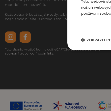
Tyto webové str
moc lidí sem nezavítá.
našich webových
používání soubo
Každopádně, když už jste tady, tak můžete mrknout na
naše sociální sítě.
Opravdu stojí za to
ZOBRAZIT P
Tato stránka využívá technologii reCAPTCHA od Googlu.
Ochrana
soukromí
a
obchodní podmínky
.