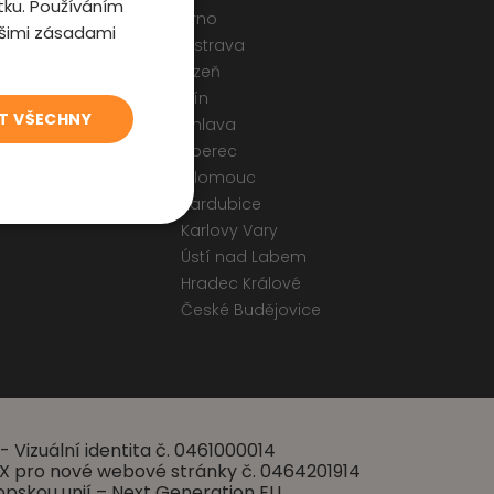
tku. Používáním
Brno
ašimi zásadami
Ostrava
odmínky
Plzeň
 a Cookies
Zlín
T VŠECHNY
ormulář
Jihlava
Liberec
Olomouc
Pardubice
Karlovy Vary
Ústí nad Labem
Hradec Králové
České Budějovice
- Vizuální identita č. 0461000014
 UX pro nové webové stránky č. 0464201914
opskou unií – Next Generation EU.