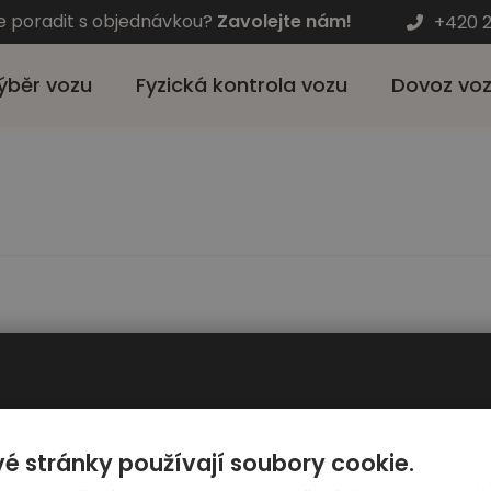
e poradit s objednávkou?
Zavolejte nám!
+420 2
ýběr vozu
Fyzická kontrola vozu
Dovoz vo
Pro zákazníky
Automato
é stránky používají soubory cookie.
Výběr auta
Kariéra - hl