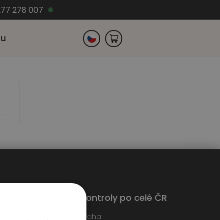
77 278 007
zu
Slovensko
Německo
Kontroly po celé ČR
edáme techniky
Praha