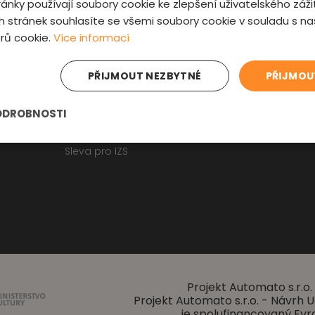
ánky používají soubory cookie ke zlepšení uživatelského záži
Fyzická kontrola auta
Kontakt
 stránek souhlasíte se všemi soubory cookie v souladu s n
Prověrka historie
O nás
rů cookie.
Více informací
Obchodní p
Osobní údaje
Zajímavosti
PŘIJMOUT NEZBYTNÉ
PŘIJMOU
Reklamační f
Články o ojetých autech
ODROBNOSTI
Kupní smlouva na auto
Jak registrovat auto
Sleva pro IZS
Projekt Automato s.r.o. 
Projekt Automato s.r.o. - Návrh
je spolufinancovaný Evr