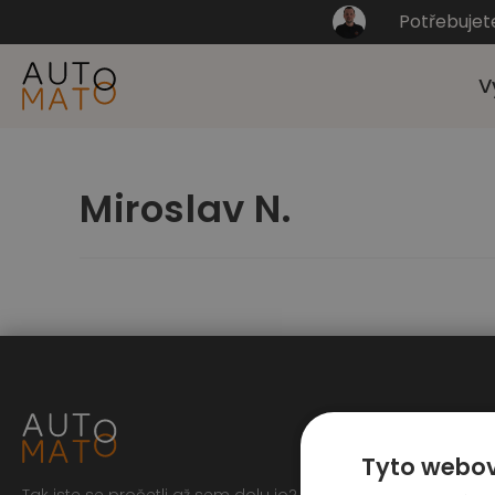
Potřebujet
V
Miroslav N.
Tyto webov
Tak jste se pročetli až sem dolu jo? To zasluhuje respekt,