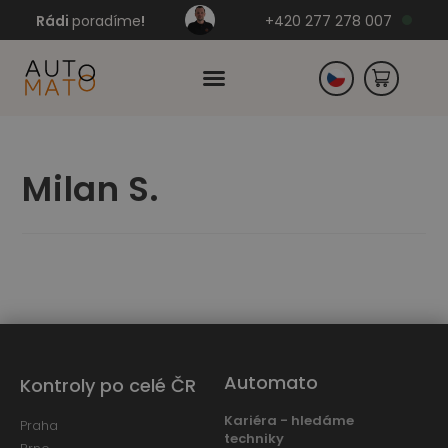
Rádi
poradíme
!
+420 277 278 007
Slovensko
Milan S.
Německo
Automato
Kontroly po celé ČR
Kariéra - hledáme
Praha
techniky