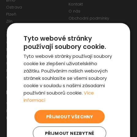
Brno
Kontakt
Ostrava
O nás
Plzeň
Obchodní podmínky
Zlín
Osobní údaje a Cookies
Jihlava
Reklamační formulář
Liberec
Tyto webové stránky
Olomouc
používají soubory cookie.
Pardubice
Tyto webové stránky používají soubory
Karlovy Vary
cookie ke zlepšení uživatelského
Ústí nad Labem
zážitku. Používáním našich webových
Hradec Králové
stránek souhlasíte se všemi soubory
České Budějovice
cookie v souladu s našimi zásadami
Pro zákazníky
Zajímavosti
používání souborů cookie.
Více
informací
Výběr auta
Články o ojetých autech
Fyzická kontrola auta
Kupní smlouva na auto
PŘIJMOUT VŠECHNY
Prověrka historie
Jak registrovat auto
Sleva pro IZS
PŘIJMOUT NEZBYTNÉ