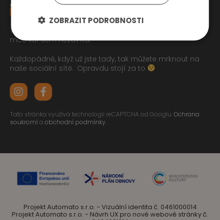
ZOBRAZIT PODROBNOSTI
Tak jste se pročetli až sem dolu jo? To zasluhuje respekt,
moc lidí sem nezavítá.
Každopádně, když už jste tady, tak můžete mrknout na
naše sociální sítě.
Opravdu stojí za to
Tato stránka využívá technologii reCAPTCHA od Googlu.
Ochrana
soukromí
a
obchodní podmínky
.
Projekt Automato s.r.o. - Vizuální identita č. 0461000014
Projekt Automato s.r.o. - Návrh UX pro nové webové stránky č.