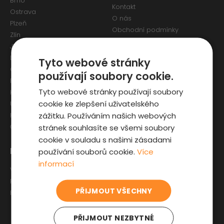
Brno
Kontakt
Ostrava
O nás
Plzeň
Obchodní podmínky
Zlín
Osobní údaje a Cookies
Jihlava
Reklamační formulář
Liberec
Tyto webové stránky
Olomouc
používají soubory cookie.
Pardubice
Tyto webové stránky používají soubory
Karlovy Vary
cookie ke zlepšení uživatelského
Ústí nad Labem
zážitku. Používáním našich webových
Hradec Králové
stránek souhlasíte se všemi soubory
České Budějovice
cookie v souladu s našimi zásadami
Pro zákazníky
Zajímavosti
používání souborů cookie.
Více
informací
Výběr auta
Články o ojetých autech
Fyzická kontrola auta
Kupní smlouva na auto
PŘIJMOUT VŠECHNY
Prověrka historie
Jak registrovat auto
Sleva pro IZS
PŘIJMOUT NEZBYTNÉ