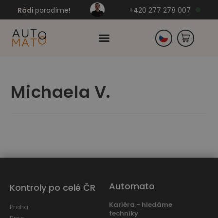
Rádi
poradíme
!
+420 277 278 007
Slovensko
Michaela V.
Německo
Automato
Kontroly po celé ČR
Kariéra - hledáme
Praha
techniky