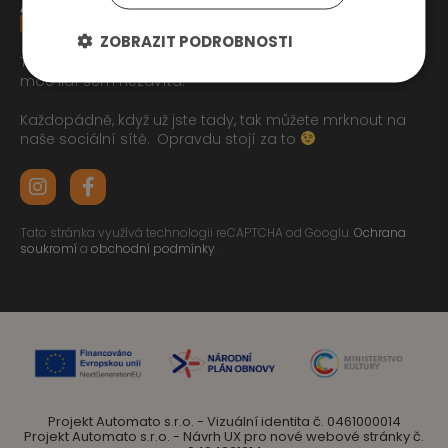
ZOBRAZIT PODROBNOSTI
Tak jste se pročetli až sem dolu jo? To zasluhuje respekt,
moc lidí sem nezavítá.
Každopádně, když už jste tady, tak můžete mrknout na
naše sociální sítě.
Opravdu stojí za to
Tato stránka využívá technologii reCAPTCHA od Googlu.
Ochrana
soukromí
a
obchodní podmínky
.
Projekt Automato s.r.o. - Vizuální identita č. 0461000014
Projekt Automato s.r.o. - Návrh UX pro nové webové stránky č.