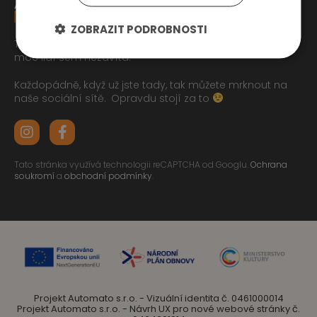
ZOBRAZIT PODROBNOSTI
Tak jste se pročetli až sem dolu jo? To zasluhuje respekt,
moc lidí sem nezavítá.
Každopádně, když už jste tady, tak můžete mrknout na
naše sociální sítě.
Opravdu stojí za to
Tato stránka využívá technologii reCAPTCHA od Googlu.
Ochrana
soukromí
a
obchodní podmínky
.
Projekt Automato s.r.o. - Vizuální identita č. 0461000014
Projekt Automato s.r.o. - Návrh UX pro nové webové stránky č.