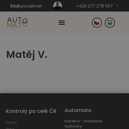
Rádi
poradíme
!
+420 277 278 007
Slovensko
Matěj V.
Německo
Automato
Kontroly po celé ČR
Kariéra - hledáme
Praha
techniky