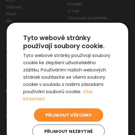
Brno
Kontakt
Ostrava
O nás
Plzeň
Obchodní podmínky
Zlín
Osobní údaje a Cookies
Jihlava
Reklamační formulář
Liberec
Tyto webové stránky
Olomouc
používají soubory cookie.
Pardubice
Tyto webové stránky používají soubory
Karlovy Vary
cookie ke zlepšení uživatelského
Ústí nad Labem
zážitku. Používáním našich webových
Hradec Králové
stránek souhlasíte se všemi soubory
České Budějovice
cookie v souladu s našimi zásadami
Pro zákazníky
Zajímavosti
používání souborů cookie.
Více
informací
Výběr auta
Články o ojetých autech
Fyzická kontrola auta
Kupní smlouva na auto
PŘIJMOUT VŠECHNY
Prověrka historie
Jak registrovat auto
Sleva pro IZS
PŘIJMOUT NEZBYTNÉ