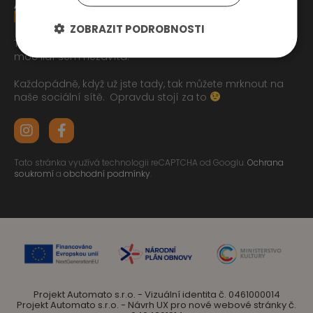
ZOBRAZIT PODROBNOSTI
Tak jste se pročetli až sem dolu jo? To zasluhuje respekt,
moc lidí sem nezavítá.
Každopádně, když už jste tady, tak můžete mrknout na
naše sociální sítě.
Opravdu stojí za to
Tato stránka využívá technologii reCAPTCHA od Googlu.
Ochrana
soukromí
a
obchodní podmínky
.
Projekt Automato s.r.o. - Vizuální identita č. 0461000014
Projekt Automato s.r.o. - Návrh UX pro nové webové stránky č.