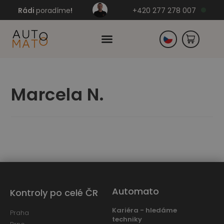
Rádi
poradíme
!
+420 277 278 007
Slovensko
Marcela N.
Německo
Automato
Kontroly po celé ČR
Kariéra - hledáme
Praha
techniky