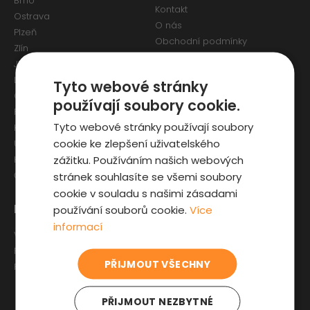
Brno
Kontakt
Ostrava
O nás
Plzeň
Obchodní podmínky
Zlín
Osobní údaje a Cookies
Jihlava
Reklamační formulář
Liberec
Tyto webové stránky
Olomouc
používají soubory cookie.
Pardubice
Tyto webové stránky používají soubory
Karlovy Vary
cookie ke zlepšení uživatelského
Ústí nad Labem
zážitku. Používáním našich webových
Hradec Králové
stránek souhlasíte se všemi soubory
České Budějovice
cookie v souladu s našimi zásadami
Pro zákazníky
Zajímavosti
používání souborů cookie.
Více
informací
Výběr auta
Články o ojetých autech
Fyzická kontrola auta
Kupní smlouva na auto
PŘIJMOUT VŠECHNY
Prověrka historie
Jak registrovat auto
Sleva pro IZS
PŘIJMOUT NEZBYTNÉ