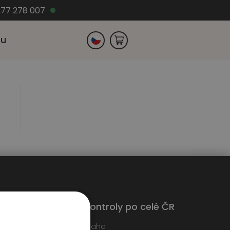
77 278 007
zu
Slovensko
Německo
Kontroly po celé ČR
edáme techniky
Praha