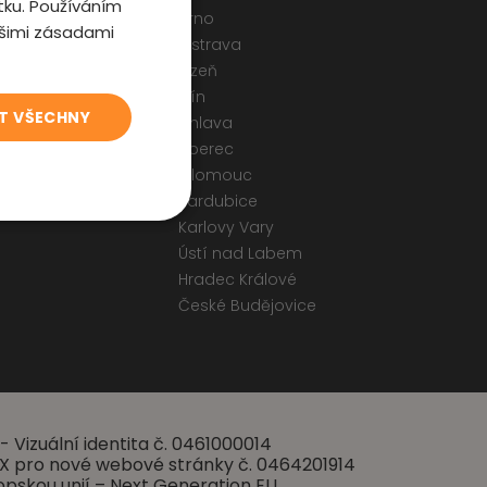
tku. Používáním
Brno
ašimi zásadami
Ostrava
odmínky
Plzeň
 a Cookies
Zlín
T VŠECHNY
ormulář
Jihlava
Liberec
Olomouc
Pardubice
Karlovy Vary
Ústí nad Labem
Hradec Králové
České Budějovice
- Vizuální identita č. 0461000014
 UX pro nové webové stránky č. 0464201914
opskou unií – Next Generation EU.