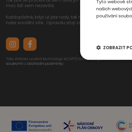
Tyto webové str
moc lidí sem nezavítá.
našich webových
používání soubo
Každopádně, když už jste tady, tak můžete mrknout na
naše sociální sítě.
Opravdu stojí za to
ZOBRAZIT P
Tato stránka využívá technologii reCAPTCHA od Googlu.
Ochrana
soukromí
a
obchodní podmínky
.