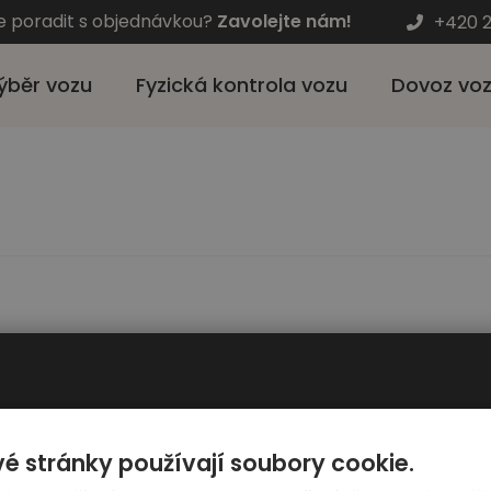
e poradit s objednávkou?
Zavolejte nám!
+420 2
ýběr vozu
Fyzická kontrola vozu
Dovoz vo
Pro zákazníky
Automato
é stránky používají soubory cookie.
Výběr auta
Kariéra - hl