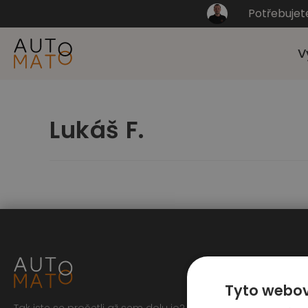
Potřebujet
V
Lukáš F.
Tyto webov
Tak jste se pročetli až sem dolu jo? To zasluhuje respekt,