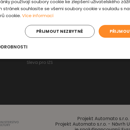
ánky používají soubory cookie ke zlepšení uživatelského záži
Fyzická kontrola auta
Kontakt
 stránek souhlasíte se všemi soubory cookie v souladu s n
Prověrka historie
O nás
rů cookie.
Více informací
Obchodní p
Osobní údaje
Zajímavosti
PŘIJMOUT NEZBYTNÉ
PŘIJMOU
Reklamační f
Články o ojetých autech
ODROBNOSTI
Kupní smlouva na auto
Jak registrovat auto
Sleva pro IZS
Projekt Automato s.r.o. 
Projekt Automato s.r.o. - Návrh
je spolufinancovaný Evr