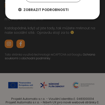
ZOBRAZIT PODROBNOSTI
Tak jste se pročetli až sem dolu jo? To zasluhuje respekt,
moc lidí sem nezavítá.
Každopádně, když už jste tady, tak můžete mrknout na
naše sociální sítě.
Opravdu stojí za to
Tato stránka využívá technologii reCAPTCHA od Googlu.
Ochrana
soukromí
a
obchodní podmínky
.
Projekt Automato s.r.o. - Vizuální identita č. 0461000014
Projekt Automato s.r.o. - Návrh UX pro nové webové stránky č.