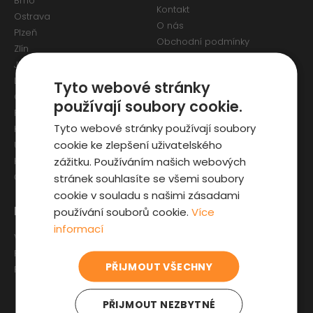
Brno
Kontakt
Ostrava
O nás
Plzeň
Obchodní podmínky
Zlín
Osobní údaje a Cookies
Jihlava
Reklamační formulář
Liberec
Tyto webové stránky
Olomouc
používají soubory cookie.
Pardubice
Tyto webové stránky používají soubory
Karlovy Vary
cookie ke zlepšení uživatelského
Ústí nad Labem
zážitku. Používáním našich webových
Hradec Králové
stránek souhlasíte se všemi soubory
České Budějovice
cookie v souladu s našimi zásadami
Pro zákazníky
Zajímavosti
používání souborů cookie.
Více
informací
Výběr auta
Články o ojetých autech
Fyzická kontrola auta
Kupní smlouva na auto
PŘIJMOUT VŠECHNY
Prověrka historie
Jak registrovat auto
Sleva pro IZS
PŘIJMOUT NEZBYTNÉ