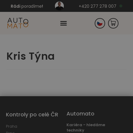
Rádi
poradíme
!
+420 277 278 007
Slovensko
Kris Týna
Německo
Automato
Kontroly po celé ČR
Kariéra - hledáme
Praha
techniky