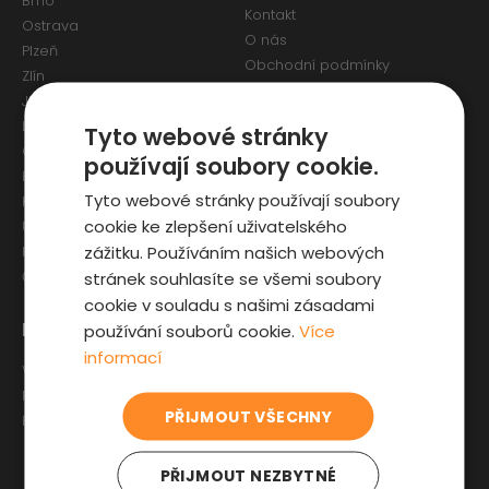
Brno
Kontakt
Ostrava
O nás
Plzeň
Obchodní podmínky
Zlín
Osobní údaje a Cookies
Jihlava
Reklamační formulář
Liberec
Tyto webové stránky
Olomouc
používají soubory cookie.
Pardubice
Tyto webové stránky používají soubory
Karlovy Vary
cookie ke zlepšení uživatelského
Ústí nad Labem
zážitku. Používáním našich webových
Hradec Králové
stránek souhlasíte se všemi soubory
České Budějovice
cookie v souladu s našimi zásadami
Pro zákazníky
Zajímavosti
používání souborů cookie.
Více
informací
Výběr auta
Články o ojetých autech
Fyzická kontrola auta
Kupní smlouva na auto
PŘIJMOUT VŠECHNY
Prověrka historie
Jak registrovat auto
Sleva pro IZS
PŘIJMOUT NEZBYTNÉ