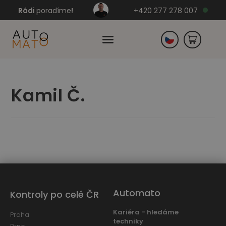
Rádi
poradíme
!
+420 277 278 007
Slovensko
Kamil Č.
Německo
Automato
Kontroly po celé ČR
Kariéra - hledáme
Praha
techniky