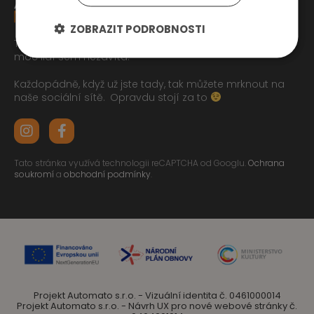
ZOBRAZIT PODROBNOSTI
Tak jste se pročetli až sem dolu jo? To zasluhuje respekt,
moc lidí sem nezavítá.
Každopádně, když už jste tady, tak můžete mrknout na
naše sociální sítě.
Opravdu stojí za to
Tato stránka využívá technologii reCAPTCHA od Googlu.
Ochrana
soukromí
a
obchodní podmínky
.
Projekt Automato s.r.o. - Vizuální identita č. 0461000014
Projekt Automato s.r.o. - Návrh UX pro nové webové stránky č.