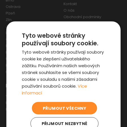
Brno
Kontakt
Ostrava
O nás
Plzeň
Obchodní podmínky
Zlín
Osobní údaje a Cookies
Jihlava
Reklamační formulář
Liberec
Tyto webové stránky
Olomouc
používají soubory cookie.
Pardubice
Tyto webové stránky používají soubory
Karlovy Vary
cookie ke zlepšení uživatelského
Ústí nad Labem
zážitku. Používáním našich webových
Hradec Králové
stránek souhlasíte se všemi soubory
České Budějovice
cookie v souladu s našimi zásadami
Pro zákazníky
Zajímavosti
používání souborů cookie.
Více
informací
Výběr auta
Články o ojetých autech
Fyzická kontrola auta
Kupní smlouva na auto
PŘIJMOUT VŠECHNY
Prověrka historie
Jak registrovat auto
Sleva pro IZS
PŘIJMOUT NEZBYTNÉ