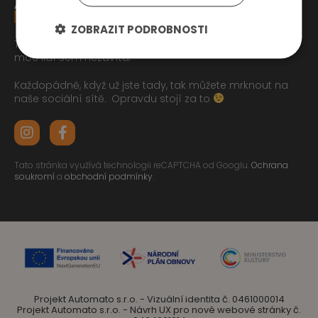
ZOBRAZIT PODROBNOSTI
Tak jste se pročetli až sem dolu jo? To zasluhuje respekt,
moc lidí sem nezavítá.
Každopádně, když už jste tady, tak můžete mrknout na
naše sociální sítě.
Opravdu stojí za to
Tato stránka využívá technologii reCAPTCHA od Googlu.
Ochrana
soukromí
a
obchodní podmínky
.
Projekt Automato s.r.o. - Vizuální identita č. 0461000014
Projekt Automato s.r.o. - Návrh UX pro nové webové stránky č.