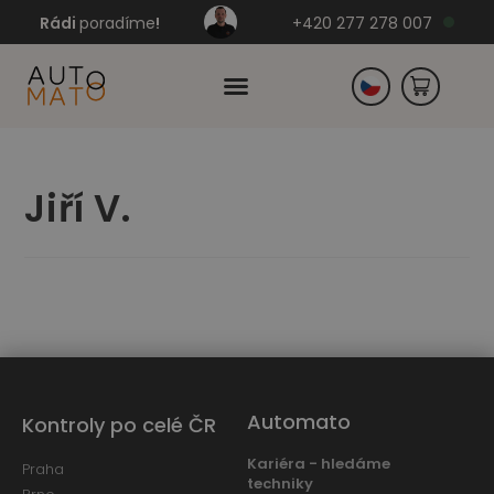
Rádi
poradíme
!
+420 277 278 007
Slovensko
Jiří V.
Německo
Automato
Kontroly po celé ČR
Kariéra - hledáme
Praha
techniky