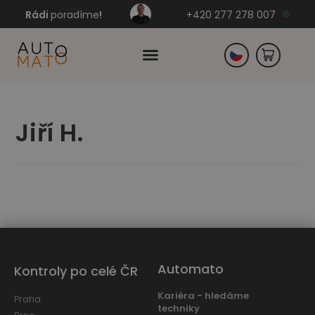
Rádi
poradíme
!
+420 277 278 007
Slovensko
Jiří H.
Německo
Automato
Kontroly po celé ČR
Kariéra - hledáme
Praha
techniky