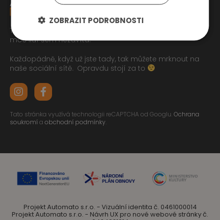
ZOBRAZIT PODROBNOSTI
Tak jste se pročetli až sem dolu jo? To zasluhuje respekt,
moc lidí sem nezavítá.
Každopádně, když už jste tady, tak můžete mrknout na
naše sociální sítě.
Opravdu stojí za to
Tato stránka využívá technologii reCAPTCHA od Googlu.
Ochrana
soukromí
a
obchodní podmínky
.
Projekt Automato s.r.o. - Vizuální identita č. 0461000014
Projekt Automato s.r.o. - Návrh UX pro nové webové stránky č.