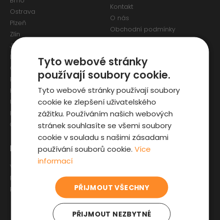
Brno
Kontakt
Ostrava
O nás
Plzeň
Obchodní podmínky
Zlín
Osobní údaje a Cookies
Jihlava
Reklamační formulář
Liberec
Tyto webové stránky
Olomouc
používají soubory cookie.
Pardubice
Tyto webové stránky používají soubory
Karlovy Vary
cookie ke zlepšení uživatelského
Ústí nad Labem
zážitku. Používáním našich webových
Hradec Králové
stránek souhlasíte se všemi soubory
České Budějovice
cookie v souladu s našimi zásadami
Pro zákazníky
Zajímavosti
používání souborů cookie.
Více
informací
Výběr auta
Články o ojetých autech
Fyzická kontrola auta
Kupní smlouva na auto
PŘIJMOUT VŠECHNY
Prověrka historie
Jak registrovat auto
Sleva pro IZS
PŘIJMOUT NEZBYTNÉ