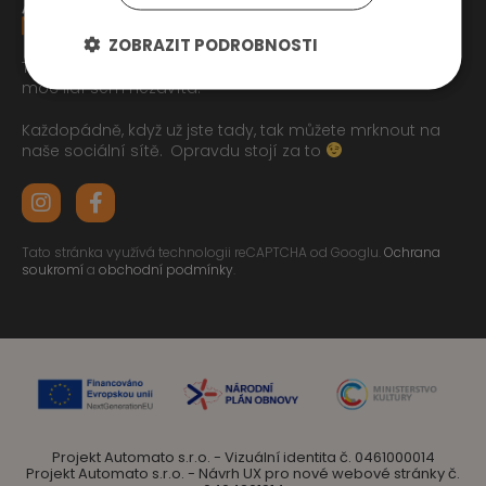
ZOBRAZIT PODROBNOSTI
Tak jste se pročetli až sem dolu jo? To zasluhuje respekt,
moc lidí sem nezavítá.
Každopádně, když už jste tady, tak můžete mrknout na
naše sociální sítě.
Opravdu stojí za to
Tato stránka využívá technologii reCAPTCHA od Googlu.
Ochrana
soukromí
a
obchodní podmínky
.
Projekt Automato s.r.o. - Vizuální identita č. 0461000014
Projekt Automato s.r.o. - Návrh UX pro nové webové stránky č.