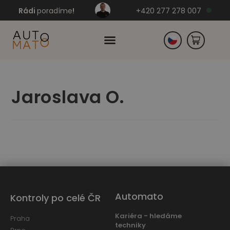
Rádi
poradíme
!
+420 277 278 007
Slovensko
Jaroslava O.
Německo
Automato
Kontroly po celé ČR
Kariéra - hledáme
Praha
techniky