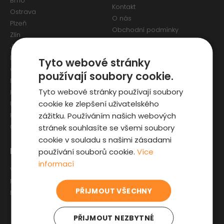
Brno
Kontakt
Ostrava
O nás
Plzeň
Obchodní podmínky
Zlín
Osobní údaje a Cookies
Jihlava
Reklamační formulář
Liberec
Tyto webové stránky
Olomouc
používají soubory cookie.
Pardubice
Tyto webové stránky používají soubory
Karlovy Vary
cookie ke zlepšení uživatelského
Ústí nad Labem
zážitku. Používáním našich webových
Hradec Králové
stránek souhlasíte se všemi soubory
České Budějovice
cookie v souladu s našimi zásadami
Pro zákazníky
Zajímavosti
používání souborů cookie.
Více
informací
Výběr auta
Články o ojetých autech
Fyzická kontrola auta
Kupní smlouva na auto
PŘIJMOUT VŠECHNY
Prověrka historie
Jak registrovat auto
Sleva pro IZS
PŘIJMOUT NEZBYTNÉ