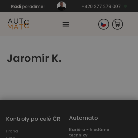
Rádi
poradíme
!
+420 277 278 007
Slovensko
Jaromír K.
Německo
Automato
Kontroly po celé ČR
Kariéra - hledáme
Praha
techniky