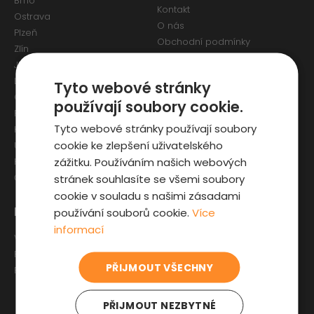
Brno
Kontakt
Ostrava
O nás
Plzeň
Obchodní podmínky
Zlín
Osobní údaje a Cookies
Jihlava
Reklamační formulář
Liberec
Tyto webové stránky
Olomouc
používají soubory cookie.
Pardubice
Tyto webové stránky používají soubory
Karlovy Vary
cookie ke zlepšení uživatelského
Ústí nad Labem
zážitku. Používáním našich webových
Hradec Králové
stránek souhlasíte se všemi soubory
České Budějovice
cookie v souladu s našimi zásadami
Pro zákazníky
Zajímavosti
používání souborů cookie.
Více
informací
Výběr auta
Články o ojetých autech
Fyzická kontrola auta
Kupní smlouva na auto
PŘIJMOUT VŠECHNY
Prověrka historie
Jak registrovat auto
Sleva pro IZS
PŘIJMOUT NEZBYTNÉ