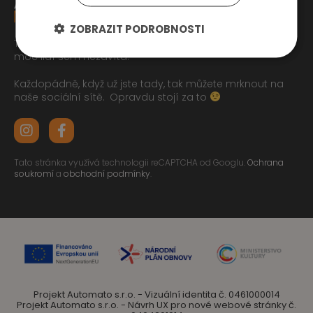
ZOBRAZIT PODROBNOSTI
Tak jste se pročetli až sem dolu jo? To zasluhuje respekt,
moc lidí sem nezavítá.
Každopádně, když už jste tady, tak můžete mrknout na
naše sociální sítě.
Opravdu stojí za to
Tato stránka využívá technologii reCAPTCHA od Googlu.
Ochrana
soukromí
a
obchodní podmínky
.
Projekt Automato s.r.o. - Vizuální identita č. 0461000014
Projekt Automato s.r.o. - Návrh UX pro nové webové stránky č.