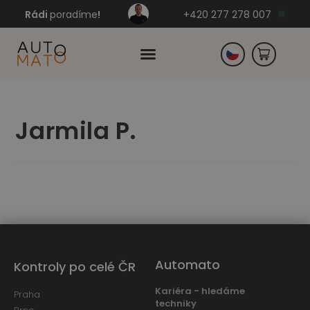
Rádi
poradíme
!
+420 277 278 007
Slovensko
Jarmila P.
Německo
Automato
Kontroly po celé ČR
Kariéra - hledáme
Praha
techniky