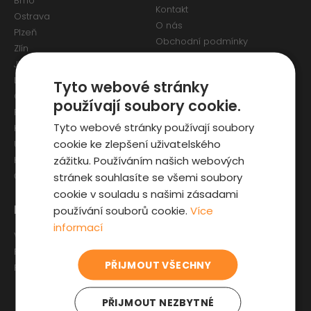
Brno
Kontakt
Ostrava
O nás
Plzeň
Obchodní podmínky
Zlín
Osobní údaje a Cookies
Jihlava
Reklamační formulář
Liberec
Tyto webové stránky
Olomouc
používají soubory cookie.
Pardubice
Tyto webové stránky používají soubory
Karlovy Vary
cookie ke zlepšení uživatelského
Ústí nad Labem
zážitku. Používáním našich webových
Hradec Králové
stránek souhlasíte se všemi soubory
České Budějovice
cookie v souladu s našimi zásadami
Pro zákazníky
Zajímavosti
používání souborů cookie.
Více
informací
Výběr auta
Články o ojetých autech
Fyzická kontrola auta
Kupní smlouva na auto
PŘIJMOUT VŠECHNY
Prověrka historie
Jak registrovat auto
Sleva pro IZS
PŘIJMOUT NEZBYTNÉ