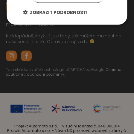
ZOBRAZIT PODROBNOSTI
Tak jste se pročetli až sem dolu jo? To zasluhuje respekt,
moc lidí sem nezavítá.
Každopádně, když už jste tady, tak můžete mrknout na
naše sociální sítě.
Opravdu stojí za to
Tato stránka využívá technologii reCAPTCHA od Googlu.
Ochrana
soukromí
a
obchodní podmínky
.
Projekt Automato s.r.o. - Vizuální identita č. 0461000014
Projekt Automato s.r.o. - Návrh UX pro nové webové stránky č.