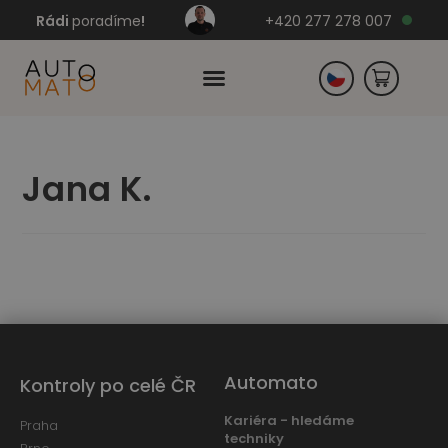
Rádi
poradíme
!
+420 277 278 007
Slovensko
Jana K.
Německo
Automato
Kontroly po celé ČR
Kariéra - hledáme
Praha
techniky