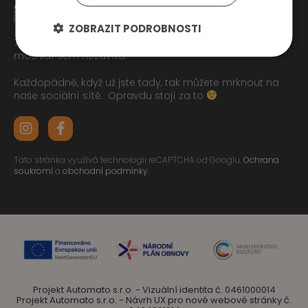
ZOBRAZIT PODROBNOSTI
Tak jste se pročetli až sem dolu jo? To zasluhuje respekt,
moc lidí sem nezavítá.
Každopádně, když už jste tady, tak můžete mrknout na
naše sociální sítě.
Opravdu stojí za to
Tato stránka využívá technologii reCAPTCHA od Googlu.
Ochrana
soukromí
a
obchodní podmínky
.
Projekt Automato s.r.o. - Vizuální identita č. 0461000014
Projekt Automato s.r.o. - Návrh UX pro nové webové stránky č.