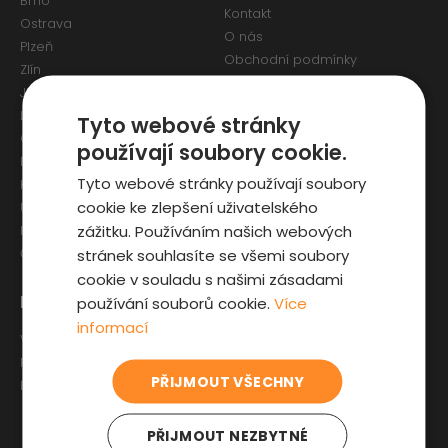
Brno
Kontakt
Ostrava
O nás
Plzeň
Obchodní podmínky
Zlín
Osobní údaje a Cookies
Jihlava
Reklamační formulář
Liberec
Tyto webové stránky
Olomouc
používají soubory cookie.
Pardubice
Tyto webové stránky používají soubory
Karlovy Vary
cookie ke zlepšení uživatelského
Ústí nad Labem
zážitku. Používáním našich webových
Hradec Králové
stránek souhlasíte se všemi soubory
České Budějovice
cookie v souladu s našimi zásadami
Pro zákazníky
Zajímavosti
používání souborů cookie.
Více
informací
Výběr auta
Články o ojetých autech
Fyzická kontrola auta
Kupní smlouva na auto
PŘIJMOUT VŠECHNY
Prověrka historie
Jak registrovat auto
Sleva pro IZS
PŘIJMOUT NEZBYTNÉ