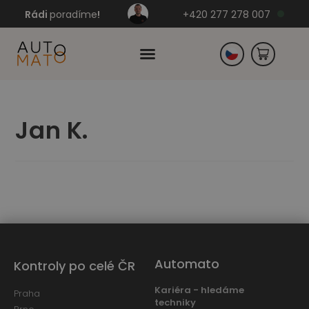
Rádi
poradíme
!
+420 277 278 007
Slovensko
Jan K.
Německo
Automato
Kontroly po celé ČR
Kariéra - hledáme
Praha
techniky