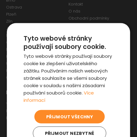
Brno
Kontakt
Ostrava
O nás
Plzeň
Obchodní podmínky
Zlín
Osobní údaje a Cookies
Jihlava
Reklamační formulář
Liberec
Tyto webové stránky
Olomouc
používají soubory cookie.
Pardubice
Tyto webové stránky používají soubory
Karlovy Vary
cookie ke zlepšení uživatelského
Ústí nad Labem
zážitku. Používáním našich webových
Hradec Králové
stránek souhlasíte se všemi soubory
České Budějovice
cookie v souladu s našimi zásadami
Pro zákazníky
Zajímavosti
používání souborů cookie.
Více
informací
Výběr auta
Články o ojetých autech
Fyzická kontrola auta
Kupní smlouva na auto
PŘIJMOUT VŠECHNY
Prověrka historie
Jak registrovat auto
Sleva pro IZS
PŘIJMOUT NEZBYTNÉ