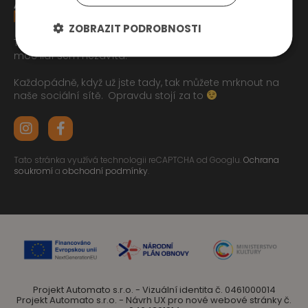
ZOBRAZIT PODROBNOSTI
Tak jste se pročetli až sem dolu jo? To zasluhuje respekt,
moc lidí sem nezavítá.
Každopádně, když už jste tady, tak můžete mrknout na
naše sociální sítě.
Opravdu stojí za to
Tato stránka využívá technologii reCAPTCHA od Googlu.
Ochrana
soukromí
a
obchodní podmínky
.
Projekt Automato s.r.o. - Vizuální identita č. 0461000014
Projekt Automato s.r.o. - Návrh UX pro nové webové stránky č.