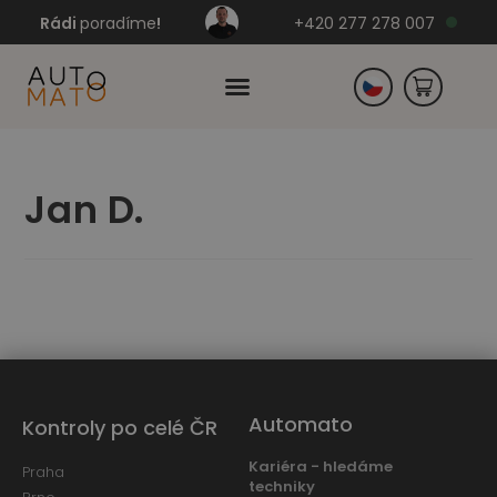
Rádi
poradíme
!
+420 277 278 007
Slovensko
Jan D.
Německo
Automato
Kontroly po celé ČR
Kariéra - hledáme
Praha
techniky