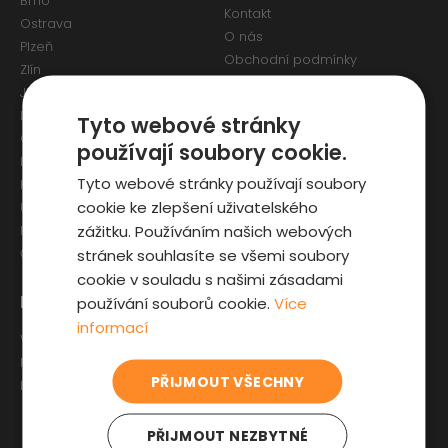
Brno
Kontakt
Ostrava
O nás
Plzeň
Obchodní podmínky
Zlín
Osobní údaje a Cookies
Jihlava
Reklamační formulář
Liberec
Tyto webové stránky
Olomouc
používají soubory cookie.
Pardubice
Tyto webové stránky používají soubory
Karlovy Vary
cookie ke zlepšení uživatelského
Ústí nad Labem
zážitku. Používáním našich webových
Hradec Králové
stránek souhlasíte se všemi soubory
České Budějovice
cookie v souladu s našimi zásadami
Pro zákazníky
Zajímavosti
používání souborů cookie.
Více
informací
Výběr auta
Články o ojetých autech
Fyzická kontrola auta
Kupní smlouva na auto
PŘIJMOUT VŠECHNY
Prověrka historie
Jak registrovat auto
Sleva pro IZS
PŘIJMOUT NEZBYTNÉ