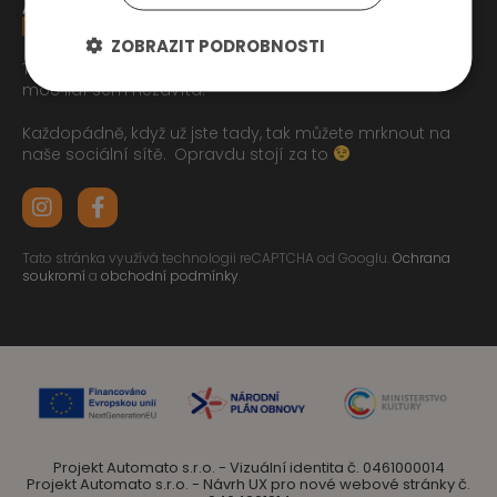
ZOBRAZIT PODROBNOSTI
Tak jste se pročetli až sem dolu jo? To zasluhuje respekt,
moc lidí sem nezavítá.
Každopádně, když už jste tady, tak můžete mrknout na
naše sociální sítě.
Opravdu stojí za to
Tato stránka využívá technologii reCAPTCHA od Googlu.
Ochrana
soukromí
a
obchodní podmínky
.
Projekt Automato s.r.o. - Vizuální identita č. 0461000014
Projekt Automato s.r.o. - Návrh UX pro nové webové stránky č.