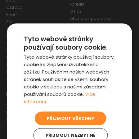
Brno
Kontakt
Ostrava
O nás
Plzeň
Obchodní podmínky
Zlín
Osobní údaje a Cookies
Jihlava
Reklamační formulář
Liberec
Tyto webové stránky
Olomouc
používají soubory cookie.
Pardubice
Tyto webové stránky používají soubory
Karlovy Vary
cookie ke zlepšení uživatelského
Ústí nad Labem
zážitku. Používáním našich webových
Hradec Králové
stránek souhlasíte se všemi soubory
České Budějovice
cookie v souladu s našimi zásadami
Pro zákazníky
Zajímavosti
používání souborů cookie.
Více
informací
Výběr auta
Články o ojetých autech
Fyzická kontrola auta
Kupní smlouva na auto
PŘIJMOUT VŠECHNY
Prověrka historie
Jak registrovat auto
Sleva pro IZS
PŘIJMOUT NEZBYTNÉ