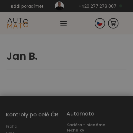
Rádi
poradíme
!
+420 277 278 007
Slovensko
Jan B.
Německo
Automato
Kontroly po celé ČR
Kariéra - hledáme
Praha
techniky