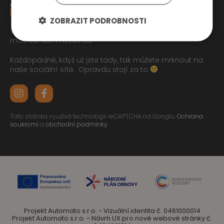
ZOBRAZIT PODROBNOSTI
Tak jste se pročetli až sem dolu jo? To zasluhuje respekt,
moc lidí sem nezavítá.
Každopádně, když už jste tady, tak můžete mrknout na
naše sociální sítě.
Opravdu stojí za to
Tato stránka využívá technologii reCAPTCHA od Googlu.
Ochrana
soukromí
a
obchodní podmínky
.
Projekt Automato s.r.o. - Vizuální identita č. 0461000014
Projekt Automato s.r.o. - Návrh UX pro nové webové stránky č.