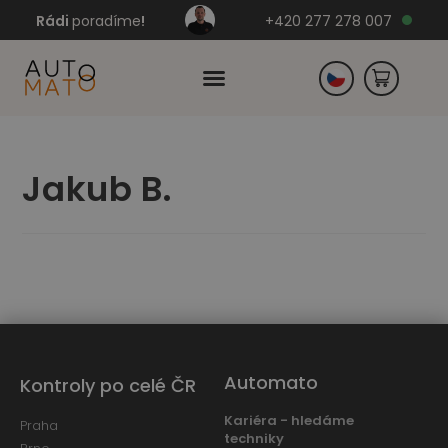
Rádi
poradíme
!
+420 277 278 007
Slovensko
Jakub B.
Německo
Automato
Kontroly po celé ČR
Kariéra - hledáme
Praha
techniky