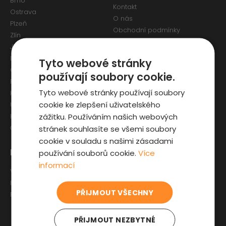
Brno
Kontakt
Ostrava
O nás
Plzeň
Obchodní podmínky
Zlín
Osobní údaje a Cookies
Jihlava
Reklamační formulář
Liberec
Tyto webové stránky
Olomouc
používají soubory cookie.
Pardubice
Tyto webové stránky používají soubory
Karlovy Vary
cookie ke zlepšení uživatelského
Ústí nad Labem
zážitku. Používáním našich webových
Hradec Králové
stránek souhlasíte se všemi soubory
České Budějovice
cookie v souladu s našimi zásadami
Pro zákazníky
Zajímavosti
používání souborů cookie.
Více
informací
Výběr auta
Články o ojetých autech
Fyzická kontrola auta
Kupní smlouva na auto
PŘIJMOUT VŠECHNY
Prověrka historie
Jak registrovat auto
Sleva pro IZS
PŘIJMOUT NEZBYTNÉ