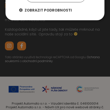
ZOBRAZIT PODROBNOSTI
Tak jste se pročetli až sem dolu jo? To zasluhuje respekt,
moc lidí sem nezavítá.
Každopádně, když už jste tady, tak můžete mrknout na
naše sociální sítě.
Opravdu stojí za to
Tato stránka využívá technologii reCAPTCHA od Googlu.
Ochrana
soukromí
a
obchodní podmínky
.
Projekt Automato s.r.o. - Vizuální identita č. 0461000014
Projekt Automato s.r.o. - Návrh UX pro nové webové stránky č.