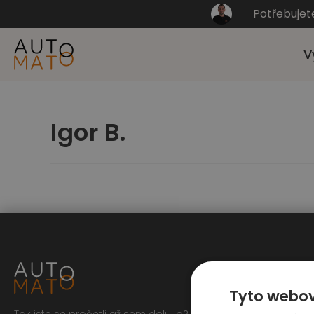
Potřebujet
V
Igor B.
Tyto webov
Tak jste se pročetli až sem dolu jo? To zasluhuje respekt,