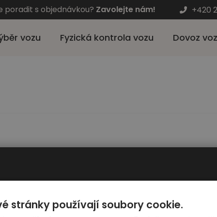
e poradit s objednávkou?
Zavolejte nám!
+420 2
ýběr vozu
Fyzická kontrola vozu
Dovoz vo
Pro zákazníky
Automato
é stránky používají soubory cookie.
Výběr auta
Kariéra - hl