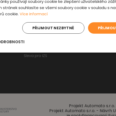
ánky používají soubory cookie ke zlepšení uživatelského záži
Fyzická kontrola auta
Kontakt
 stránek souhlasíte se všemi soubory cookie v souladu s n
Prověrka historie
O nás
rů cookie.
Více informací
Obchodní p
Osobní údaje
Zajímavosti
PŘIJMOUT NEZBYTNÉ
PŘIJMOU
Reklamační f
Články o ojetých autech
ODROBNOSTI
Kupní smlouva na auto
Jak registrovat auto
Sleva pro IZS
Projekt Automato s.r.o. 
Projekt Automato s.r.o. - Návrh
je spolufinancovaný Evr