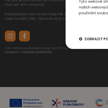
Tyto webové str
moc lidí sem nezavítá.
našich webových
používání soubo
Každopádně, když už jste tady, tak můžete mrknout na
naše sociální sítě.
Opravdu stojí za to
ZOBRAZIT P
Tato stránka využívá technologii reCAPTCHA od Googlu.
Ochrana
soukromí
a
obchodní podmínky
.