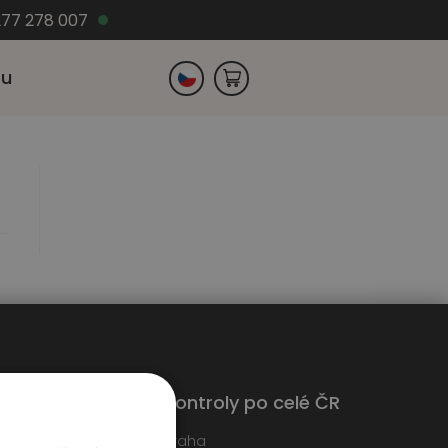
77 278 007
zu
Slovensko
Německo
Kontroly po celé ČR
edáme techniky
Praha