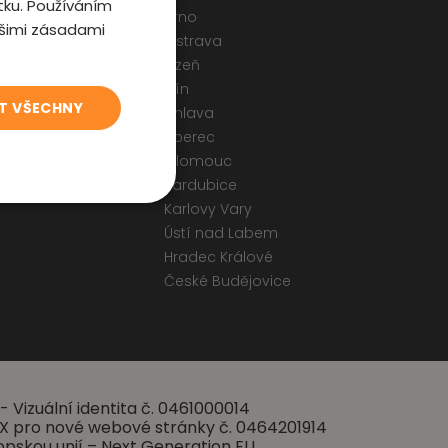
tku. Používáním
Brno
ašimi zásadami
Ostrava
odmínky
Plzeň
 a Cookies
Zlín
T VŠECHNY
ormulář
Jihlava
Liberec
Olomouc
Pardubice
Karlovy Vary
Ústí nad Labem
Hradec Králové
České Budějovice
- Vizuální identita č. 0461000014
 UX pro nové webové stránky č. 0464201914
opskou unií – Next Generation EU.