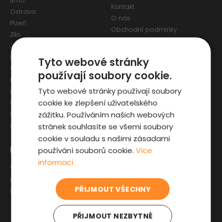
Brno
Kontakt
Ostrava
O nás
Plzeň
Obchodní podmínky
Zlín
Osobní údaje a Cookies
Jihlava
Reklamační formulář
Liberec
Tyto webové stránky
Olomouc
používají soubory cookie.
Pardubice
Tyto webové stránky používají soubory
Karlovy Vary
cookie ke zlepšení uživatelského
Ústí nad Labem
zážitku. Používáním našich webových
Hradec Králové
stránek souhlasíte se všemi soubory
České Budějovice
cookie v souladu s našimi zásadami
Pro zákazníky
Zajímavosti
používání souborů cookie.
Více
informací
Výběr auta
Články o ojetých autech
Fyzická kontrola auta
Kupní smlouva na auto
PŘIJMOUT VŠECHNY
Prověrka historie
Jak registrovat auto
Sleva pro IZS
PŘIJMOUT NEZBYTNÉ