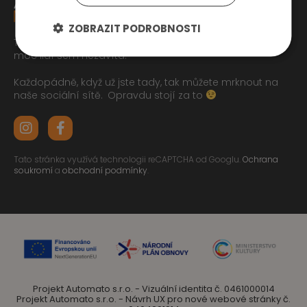
ZOBRAZIT PODROBNOSTI
Tak jste se pročetli až sem dolu jo? To zasluhuje respekt,
moc lidí sem nezavítá.
Každopádně, když už jste tady, tak můžete mrknout na
naše sociální sítě.
Opravdu stojí za to
Tato stránka využívá technologii reCAPTCHA od Googlu.
Ochrana
soukromí
a
obchodní podmínky
.
Projekt Automato s.r.o. - Vizuální identita č. 0461000014
Projekt Automato s.r.o. - Návrh UX pro nové webové stránky č.