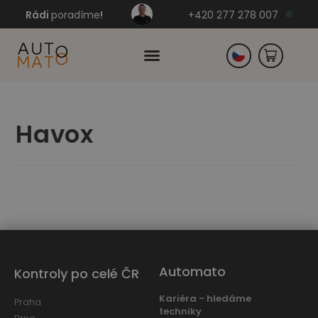
Rádi
poradíme
!
+420 277 278 007
Slovensko
Havox
Německo
Automato
Kontroly po celé ČR
Kariéra - hledáme
Praha
techniky