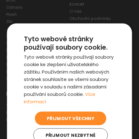
Brno
Kontakt
Ostrava
O nás
Plzeň
Obchodní podmínky
Zlín
Osobní údaje a Cookies
Jihlava
Reklamační formulář
Liberec
Tyto webové stránky
Olomouc
používají soubory cookie.
Pardubice
Tyto webové stránky používají soubory
Karlovy Vary
cookie ke zlepšení uživatelského
Ústí nad Labem
zážitku. Používáním našich webových
Hradec Králové
stránek souhlasíte se všemi soubory
České Budějovice
cookie v souladu s našimi zásadami
Pro zákazníky
Zajímavosti
používání souborů cookie.
Více
informací
Výběr auta
Články o ojetých autech
Fyzická kontrola auta
Kupní smlouva na auto
PŘIJMOUT VŠECHNY
Prověrka historie
Jak registrovat auto
Sleva pro IZS
PŘIJMOUT NEZBYTNÉ