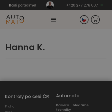
Rádi
poradíme
!
+420 277 278 007
Slovensko
Hanna K.
Německo
Automato
Kontroly po celé ČR
Kariéra - hledáme
Praha
techniky