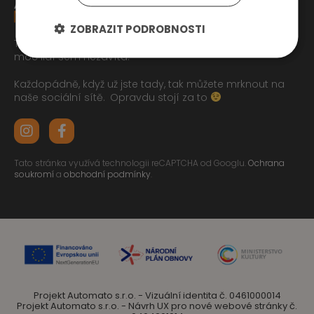
ZOBRAZIT PODROBNOSTI
Tak jste se pročetli až sem dolu jo? To zasluhuje respekt,
moc lidí sem nezavítá.
Každopádně, když už jste tady, tak můžete mrknout na
naše sociální sítě.
Opravdu stojí za to
Tato stránka využívá technologii reCAPTCHA od Googlu.
Ochrana
soukromí
a
obchodní podmínky
.
Projekt Automato s.r.o. - Vizuální identita č. 0461000014
Projekt Automato s.r.o. - Návrh UX pro nové webové stránky č.