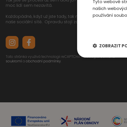
Tyto webové str
moc lidí sem nezavítá.
našich webových
používání soubo
Každopádně, když už jste tady, tak můžete mrknout na
naše sociální sítě.
Opravdu stojí za to
ZOBRAZIT P
Tato stránka využívá technologii reCAPTCHA od Googlu.
Ochrana
soukromí
a
obchodní podmínky
.