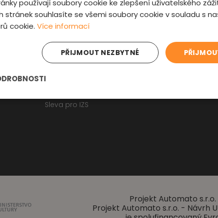
ánky používají soubory cookie ke zlepšení uživatelského záži
Fyzická kontrola auta
Kontakt
 stránek souhlasíte se všemi soubory cookie v souladu s n
Prověrka historie
O nás
rů cookie.
Více informací
Obchodní p
Osobní údaje
Zajímavosti
PŘIJMOUT NEZBYTNÉ
PŘIJMOU
Reklamační f
Články o ojetých autech
ODROBNOSTI
Kupní smlouva na auto
Jak registrovat auto
Sleva pro IZS
Projekt Automato s.r.o. 
Projekt Automato s.r.o. - Návrh
je spolufinancovaný Evr