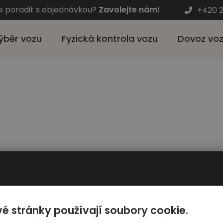
e poradit s objednávkou?
Zavolejte nám!
+420 2
ýběr vozu
Fyzická kontrola vozu
Dovoz vo
Pro zákazníky
Automato
é stránky používají soubory cookie.
Výběr auta
Kariéra - hl