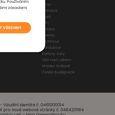
tku. Používáním
Brno
ašimi zásadami
Ostrava
odmínky
Plzeň
 a Cookies
Zlín
T VŠECHNY
ormulář
Jihlava
Liberec
Olomouc
Pardubice
Karlovy Vary
Ústí nad Labem
Hradec Králové
České Budějovice
- Vizuální identita č. 0461000014
 UX pro nové webové stránky č. 0464201914
opskou unií – Next Generation EU.