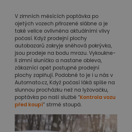
V zimních měsících poptávka po
ojetých vozech přirozeně slábne a je
také velice ovlivněna aktuálními vlivy
počasí. Když prodejní plochy
autobazarů zakryje sněhová pokrývka,
jsou prodeje na bodu mrazu. Vykoukne-
li zimní sluníčko a nastane obleva,
zákazníci opět postupně prodejní
plochy zaplňují. Podobné to je i u nás v
Automato.cz, Když počasí láká spíše na
slunnou procházku než na lyžovačku,
poptávka po naší službě “
Kontrola vozu
před koupí
” strmě stoupá.