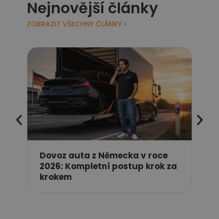
Nejnovější články
ZOBRAZIT VŠECHNY ČLÁNKY »
Jak
pře
Dovoz auta z Německa v roce
2026: Kompletní postup krok za
krokem