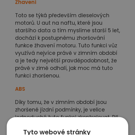
Žhavení
Toto se týká především dieselových
motorů. U aut na naftu, které jsou
staršího data a tím myslíme starší 5 let,
dochází k postupnému zhoršování
funkce žhavení motoru. Tuto funkci vůz
využívá nejvíce právě v zimním období
a je tedy největší pravděpodobnost, že
právě v zimě odhalí, jak moc má tuto
funkci zhoršenou.
ABS
Díky tomu, že v zimním období jsou
zhoršené jízdní podmínky, je velice
jednoduché tuto funkci zkontrolovat. Při
takových podmínkách můžeme na
Tyto webové stránky
namrzlé silnici dobře zkontrolovat, zda