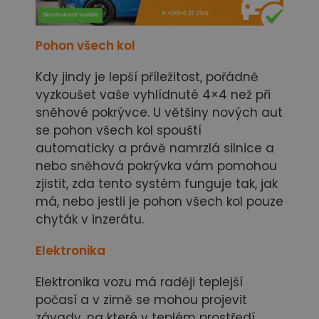
Pohon všech kol
Kdy jindy je lepší příležitost, pořádně
vyzkoušet vaše vyhlídnuté 4×4 než při
sněhové pokrývce. U většiny nových aut
se pohon všech kol spouští
automaticky a právě namrzlá silnice a
nebo sněhová pokrývka vám pomohou
zjistit, zda tento systém funguje tak, jak
má, nebo jestli je pohon všech kol pouze
chyták v inzerátu.
Elektronika
Elektronika vozu má raději teplejší
počasí a v zimě se mohou projevit
závady, na které v teplém prostředí