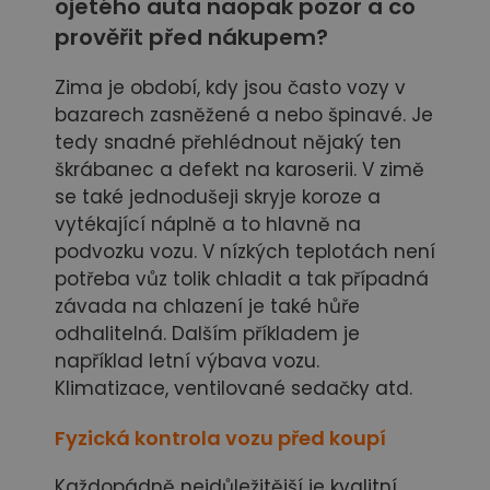
ojetého auta naopak pozor a co
prověřit před nákupem?
Zima je období, kdy jsou často vozy v
bazarech zasněžené a nebo špinavé. Je
tedy snadné přehlédnout nějaký ten
škrábanec a defekt na karoserii. V zimě
se také jednodušeji skryje koroze a
vytékající náplně a to hlavně na
podvozku vozu. V nízkých teplotách není
potřeba vůz tolik chladit a tak případná
závada na chlazení je také hůře
odhalitelná. Dalším příkladem je
například letní výbava vozu.
Klimatizace, ventilované sedačky atd.
Fyzická kontrola vozu
před koupí
Každopádně nejdůležitější je kvalitní