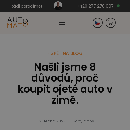
Rádi
poradíme
!
+420 277 278 007
Slovensko
« ZPĚT NA BLOG
Našli jsme 8
Německo
důvodů, proč
koupit ojeté auto v
zimě.
31. ledna 2023
Rady a tipy