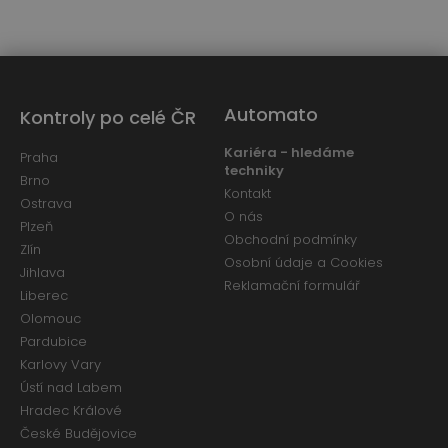
Automato
Kontroly po celé ČR
Kariéra - hledáme
Praha
techniky
Brno
Kontakt
Ostrava
O nás
Plzeň
Obchodní podmínky
Zlín
Osobní údaje a Cookies
Jihlava
Reklamační formulář
Liberec
Olomouc
Pardubice
Karlovy Vary
Ústí nad Labem
Hradec Králové
České Budějovice