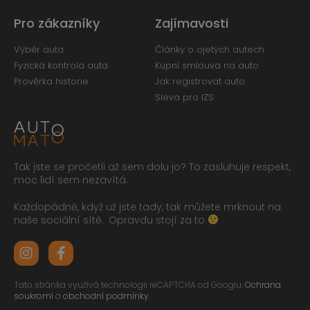
Pro zákazníky
Zajímavosti
Výběr auta
Články o ojetých autech
Fyzická kontrola auta
Kupní smlouva na auto
Prověrka historie
Jak registrovat auto
Sleva pro IZS
Tak jste se pročetli až sem dolu jo? To zasluhuje respekt,
moc lidí sem nezavítá.
Každopádně, když už jste tady, tak můžete mrknout na
naše sociální sítě.
Opravdu stojí za to
Tato stránka využívá technologii reCAPTCHA od Googlu.
Ochrana
soukromí
a
obchodní podmínky
.