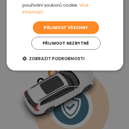
používání souborů cookie.
Více
Cenu víte kompletně předem, platit můžete až
informací
po prohlídce
PŘIJMOUT VŠECHNY
Proč nám důvěřovat
PŘIJMOUT NEZBYTNÉ
ZOBRAZIT PODROBNOSTI