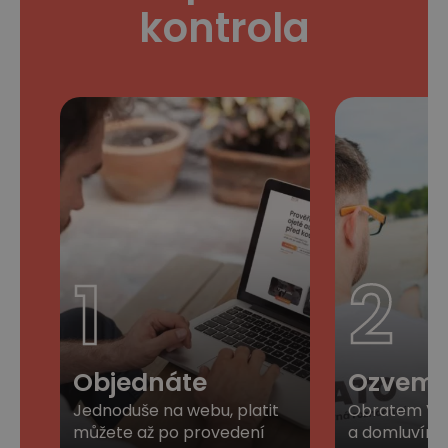
kontrola
1
2
Objednáte
Ozveme
Jednoduše na webu, platit
Obratem Vá
můžete až po provedení
a domluvíme 