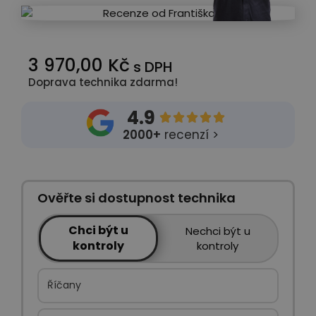
3 970,00 Kč
s DPH
Doprava technika zdarma!
4.9





2000+
recenzí >
Ověřte si dostupnost technika
Chci být u
Nechci být u
kontroly
kontroly