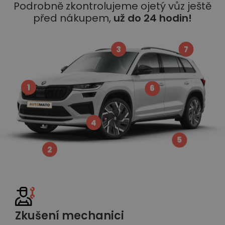
Podrobně zkontrolujeme ojetý vůz ještě
před nákupem,
už do 24 hodin!
3
7
1
6
4
5
2
Zkušení mechanici