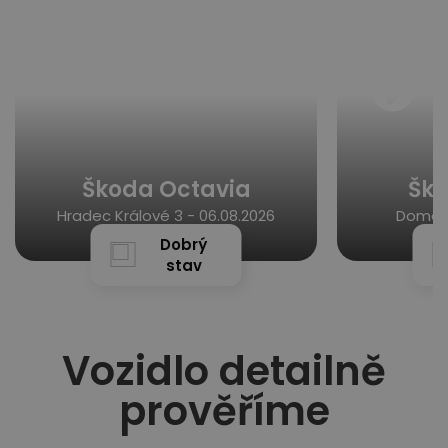
Škoda Octavia
Ško
Hradec Králové 3 -
06.08.2026
Domous
Dobrý
stav
Vozidlo detailně
prověříme