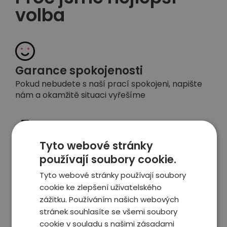
volba
Garance spokojenosti
Pokud nebudete s naší prací spokojeni, napište
nám a okamžitě situaci vyřešíme
Tyto webové stránky
Vyjednáme slevu
používají soubory cookie.
Budeme za Vás vyjednávat s prodejcem slevu,
často se tak zaplatí služba sama
Tyto webové stránky používají soubory
cookie ke zlepšení uživatelského
zážitku. Používáním našich webových
stránek souhlasíte se všemi soubory
cookie v souladu s našimi zásadami
Platíte až potom