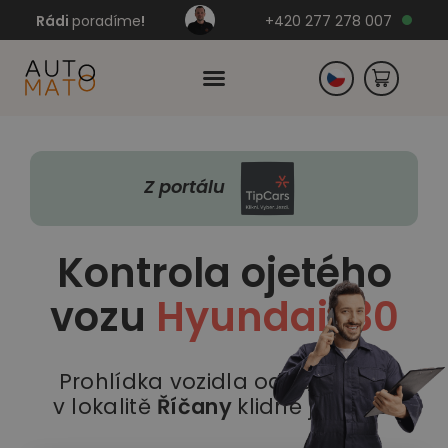
Rádi
poradíme
!
+420 277 278 007
Slovensko
Z portálu
Německo
Kontrola ojetého
vozu
Hyundai i30
Prohlídka vozidla odborníkem
v lokalitě
Říčany
klidně již dnes!