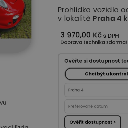
Prohlídka vozidla 
v lokalitě
Praha 4
k
3 970,00 Kč
s DPH
Doprava technika zdarma!
Ověřte si dostupnost te
Chci být u kontro
vu
Ověřit dostupnost >
vací jízda,