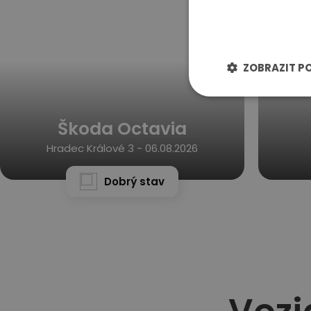
ZOBRAZIT P
Škoda Octavia
Hradec Králové 3 -
06.08.2026
Dobrý stav