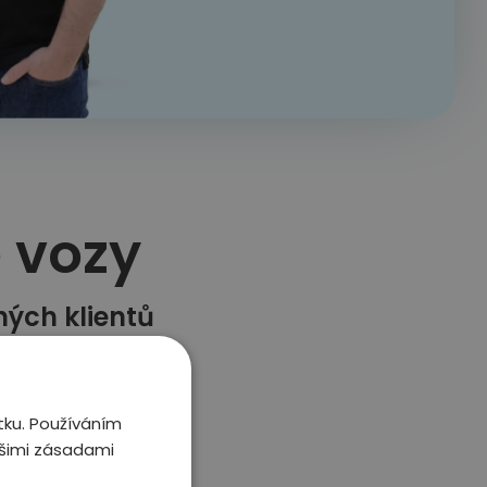
vozy​
ných klientů
tku. Používáním
ašimi zásadami