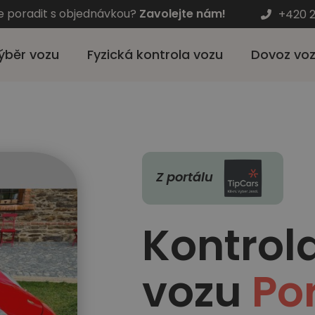
e poradit s objednávkou?
Zavolejte nám!
+420 2
ýběr vozu
Fyzická kontrola vozu
Dovoz vo
Z portálu
Kontrol
vozu
Po