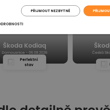
PŘIJMOUT NEZBYTNÉ
PŘIJMOU
ODROBNOSTI
Škoda Kodiaq
Škod
Domousnice -
06.08.2026
Česká Ska
Perfektní
stav