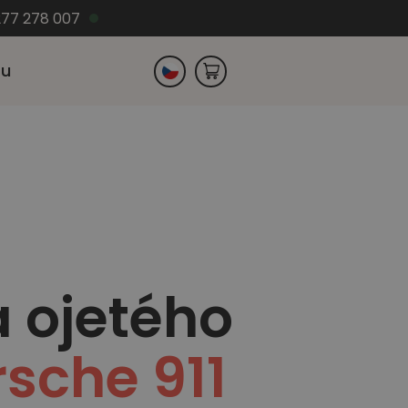
77 278 007
zu
Slovensko
Německo
a ojetého
rsche 911