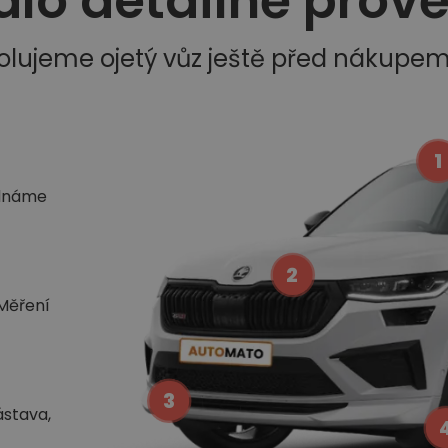
dlo detailně prov
olujeme ojetý vůz ještě před nákupe
1
ednáme
2
 Měření
3
ástava,