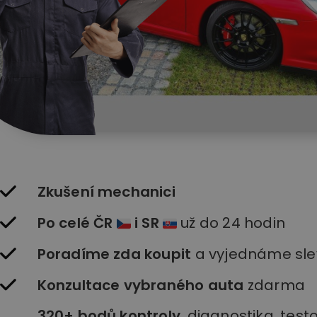
Zkušení mechanici
Po celé ČR
i SR
už do 24 hodin
Poradíme zda koupit
a vyjednáme sle
Konzultace vybraného auta
zdarma
320+ bodů kontroly
, diagnostika, testo