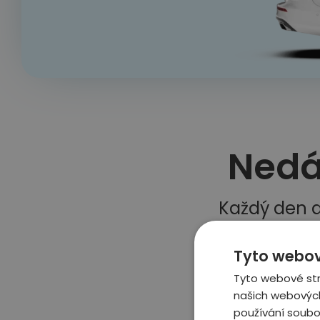
Nedá
Každý den d
Tyto webov
Tyto webové str
našich webových
používání soubo