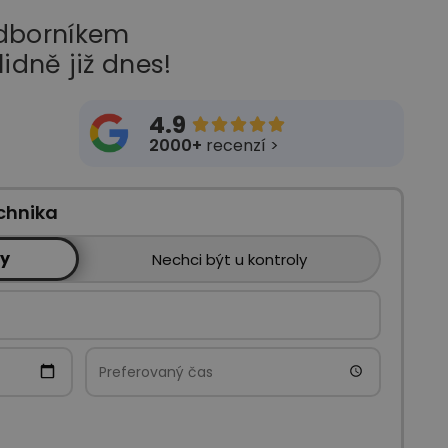
odborníkem
lidně již dnes!
4.9





2000+
recenzí >
chnika
ly
Nechci být u kontroly