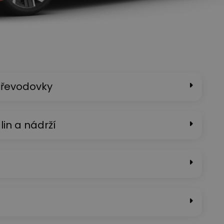
převodovky
in a nádrží​