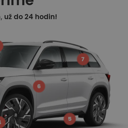
ěříme
m,
už do 24 hodin!
7
6
5
4