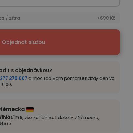
es / zítra
+690 Kč
Objednat službu
adit s objednávkou?
277 278 007
a moc rád Vám pomohu! Každý den vč.
19:00.
z Německa
řihlásíme
, vše zařídíme. Kdekoliv v Německu,
užbu >