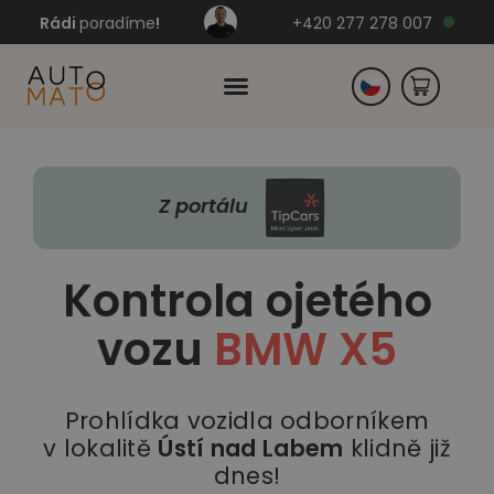
Rádi
poradíme
!
+420 277 278 007
Slovensko
Z portálu
Německo
Kontrola ojetého
vozu
BMW X5
Prohlídka vozidla odborníkem
v lokalitě
Ústí nad Labem
klidně již
dnes!