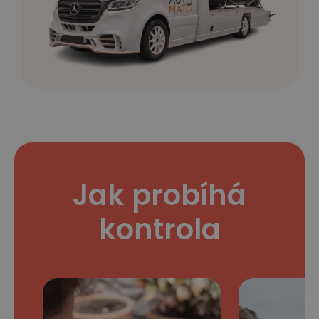
Jak probíhá
kontrola