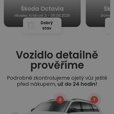
Škoda Octavia
Ško
Hradec Králové 3 -
06.08.2026
Domous
Dobrý
stav
Vozidlo detailně
prověříme
Podrobně zkontrolujeme ojetý vůz ještě
před nákupem,
už do 24 hodin!
3
7