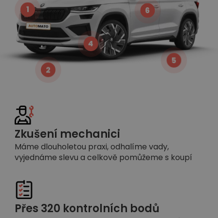
1
6
4
5
2
Zkušení mechanici
Máme dlouholetou praxi, odhalíme vady,
vyjednáme slevu a celkově pomůžeme s koupí
Přes 320 kontrolních bodů