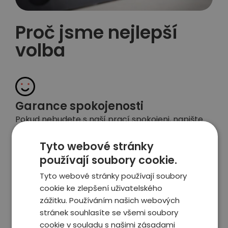
Proč jsme nejlepší
volba
Garance spokojenosti
Pokud nebudete s naší prací spokojeni, napište
nám a okamžitě situaci vyřešíme
Tyto webové stránky
používají soubory cookie.
Tyto webové stránky používají soubory
Vyjednáme slevu
cookie ke zlepšení uživatelského
Budeme za Vás vyjednávat s prodejcem slevu,
zážitku. Používáním našich webových
často se tak zaplatí služba sama
stránek souhlasíte se všemi soubory
cookie v souladu s našimi zásadami