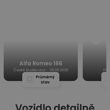
Alfa Romeo 166
České Budějovice -
08.08.2026
Pra
Průměrný
stav
Vozidlo detailně