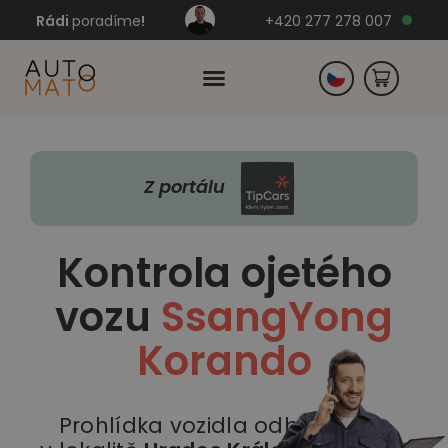
Rádi
poradíme
!
+420 277 278 007
Slovensko
Z portálu
Německo
Kontrola ojetého
vozu
SsangYong
Korando
Prohlídka vozidla odborníkem