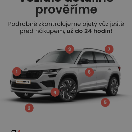
prověříme
Podrobně zkontrolujeme ojetý vůz ještě
před nákupem,
už do 24 hodin!
3
7
1
6
4
5
2