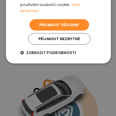
používání souborů cookie.
Více
informací
Platíte až potom
Cenu víte kompletně předem, platit můžete až
PŘIJMOUT VŠECHNY
po prohlídce
PŘIJMOUT NEZBYTNÉ
Proč nám důvěřovat
ZOBRAZIT PODROBNOSTI