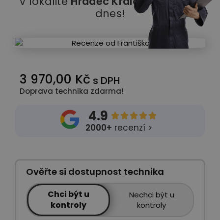
v lokalitě
Hradec Králové
klidně již
dnes!
3 970,00 Kč
s DPH
Doprava technika zdarma!
4.9





2000+
recenzí >
Ověřte si dostupnost technika
Chci být u
Nechci být u
kontroly
kontroly