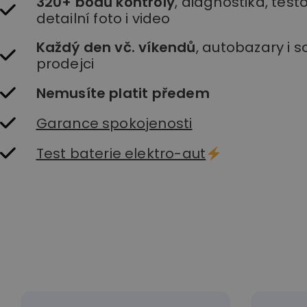
320+ bodů kontroly
, diagnostika, testo
detailní foto i video
Každý den vč. víkendů
, autobazary i 
prodejci
Nemusíte platit předem
Garance spokojenosti
Test baterie elektro-aut