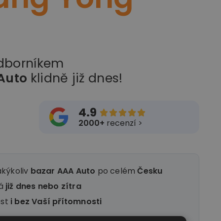
odborníkem
Auto
klidně již dnes!
4.9





2000+
recenzí >
akýkoliv
bazar AAA Auto
po celém
Česku
ná
již dnes nebo zítra
ést
i
bez Vaší přítomnosti