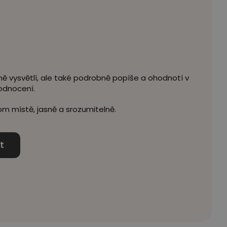
ě vysvětlí, ale také podrobně popíše a ohodnotí v
odnocení.
m místě, jasně a srozumitelně.
t