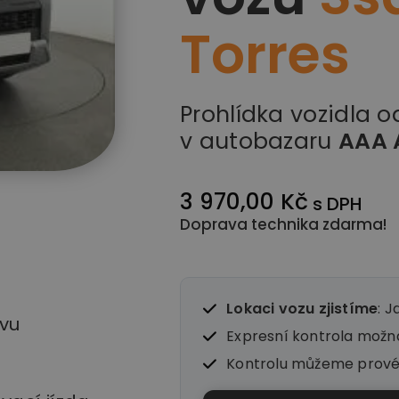
Torres
Prohlídka vozidla 
v autobazaru
AAA 
3 970,00 Kč
s DPH
Doprava technika zdarma!
Lokaci vozu zjistíme
: J
vu
Expresní kontrola mož
Kontrolu můžeme prov