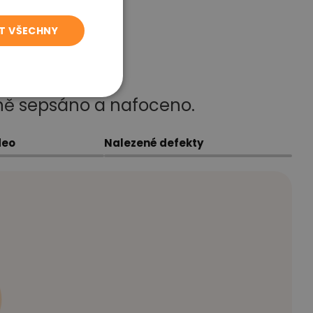
T VŠECHNY
ně sepsáno a nafoceno.
deo
Nalezené defekty