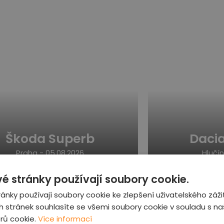
Škoda Superb
Daci
Praha -
05.08.2026
Hlučín
Dobrý stav
é stránky používají soubory cookie.
ánky používají soubory cookie ke zlepšení uživatelského záži
 stránek souhlasíte se všemi soubory cookie v souladu s n
rů cookie.
Více informací