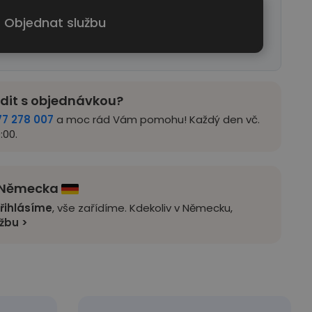
Objednat službu
adit s objednávkou?
77 278 007
a moc rád Vám pomohu! Každý den vč.
:00.
z Německa
řihlásíme
, vše zařídíme. Kdekoliv v Německu,
užbu >