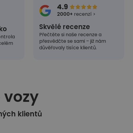
4.9





2000+
recenzí >
Skvělé recenze
ko
Přečtěte si naše recenze a
ntrola
přesvědčte se sami – již nám
 celém
důvěřovaly tisíce klientů.
vozy​
ných klientů