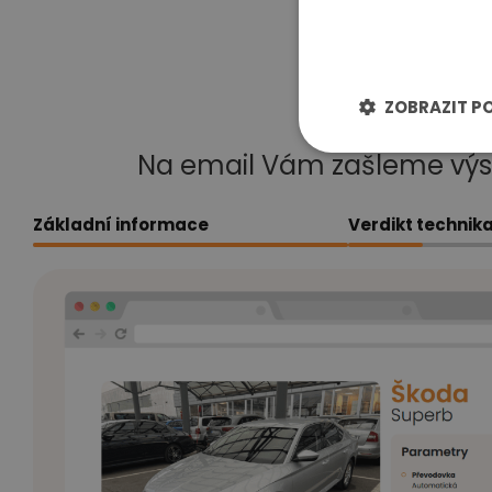
ZOBRAZIT P
Na email Vám zašleme výsl
Základní informace
Verdikt technik