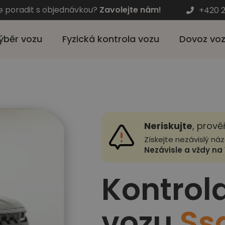
e poradit s objednávkou?
Zavolejte nám!
+420 2
ýběr vozu
Fyzická kontrola vozu
Dovoz vo
Neriskujte
, prově
Získejte nezávislý ná
Nezávisle a vždy na 
Kontrol
vozu
Ss