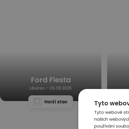
Ford Fiesta
Liberec -
05.08.2026
Horší stav
Tyto webov
Tyto webové str
našich webových
používání soubo