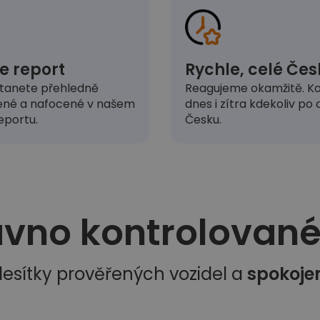
e report
Rychle, celé Čes
tanete přehledně
Reagujeme okamžitě. Ko
ené a nafocené v našem
dnes i zítra kdekoliv po
eportu.
Česku.
vno kontrolované 
esítky prověřených vozidel a
spokoje