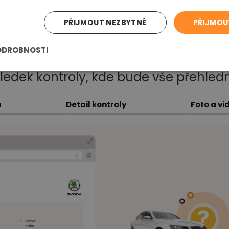
PŘIJMOUT NEZBYTNÉ
PŘIJMOU
Online report
ODROBNOSTI
edek kontroly, kde bude vše přehled
a
Detail kontroly
Foto a vi