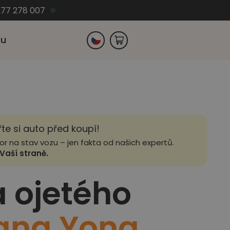
77 278 007
zu
Slovensko
Německo
řte si auto před koupí!
zor na stav vozu – jen fakta od našich expertů.
Vaší straně.
a ojetého
ang Yong