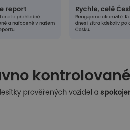
e report
Rychle, celé Čes
tanete přehledně
Reagujeme okamžitě. Ko
ené a nafocené v našem
dnes i zítra kdekoliv po
eportu.
Česku.
vno kontrolované 
esítky prověřených vozidel a
spokoje