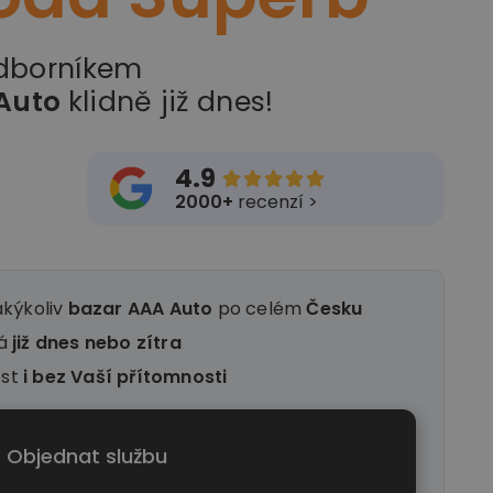
odborníkem
Auto
klidně již dnes!
4.9





2000+
recenzí >
akýkoliv
bazar AAA Auto
po celém
Česku
ná
již dnes nebo zítra
ést
i
bez Vaší přítomnosti
Objednat službu