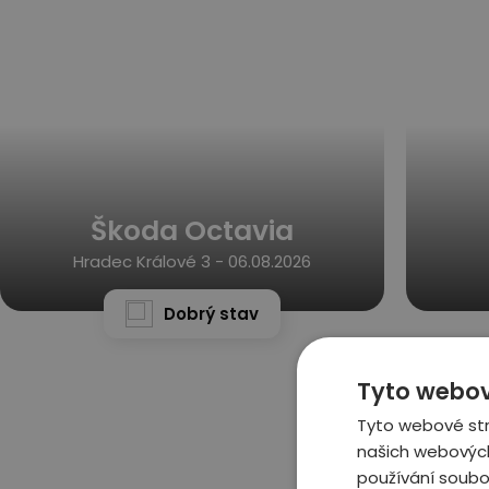
Škoda Octavia
Hradec Králové 3 -
06.08.2026
Dobrý stav
Tyto webov
Tyto webové str
našich webových
používání soubo