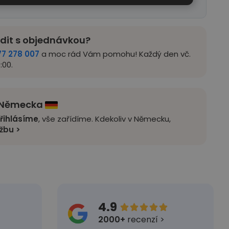
adit s objednávkou?
77 278 007
a moc rád Vám pomohu! Každý den vč.
:00.
z Německa
řihlásíme
, vše zařídíme. Kdekoliv v Německu,
užbu >
4.9





2000+
recenzí >