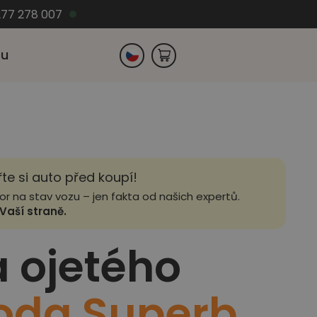
77 278 007
zu
Slovensko
Německo
řte si auto před koupí!
zor na stav vozu – jen fakta od našich expertů.
Vaší straně.
a ojetého
oda Superb