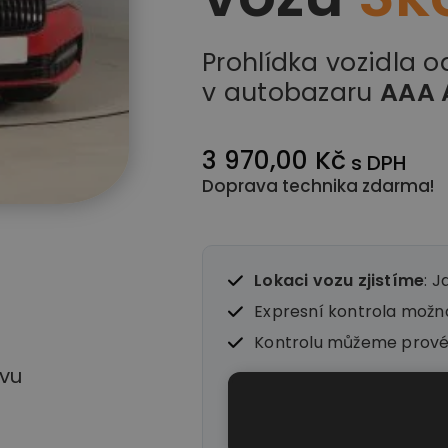
Prohlídka vozidla 
v autobazaru
AAA 
3 970,00 Kč
s DPH
Doprava technika zdarma!
Lokaci vozu zjistíme
: J
Expresní kontrola mož
Kontrolu můžeme prov
vu