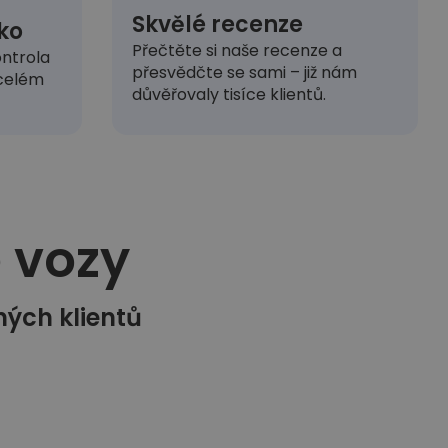
Skvělé recenze
ko
Přečtěte si naše recenze a
ntrola
přesvědčte se sami – již nám
 celém
důvěřovaly tisíce klientů.
vozy​
ných klientů