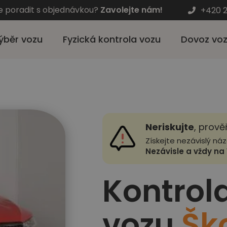
e poradit s objednávkou?
Zavolejte nám!
+420 2
ýběr vozu
Fyzická kontrola vozu
Dovoz vo
Neriskujte
, prově
Získejte nezávislý ná
Nezávisle a vždy na 
Kontrol
vozu
Šk