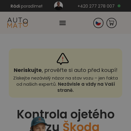
Rádi
poradíme
!
+420 277 278 007
Slovensko
Německo
Neriskujte
, prověřte si auto před koupí!
Získejte nezávislý názor na stav vozu – jen fakta
od našich expertů.
Nezávisle a vždy na Vaší
straně.
Kontrola ojetého
vozu
Škoda