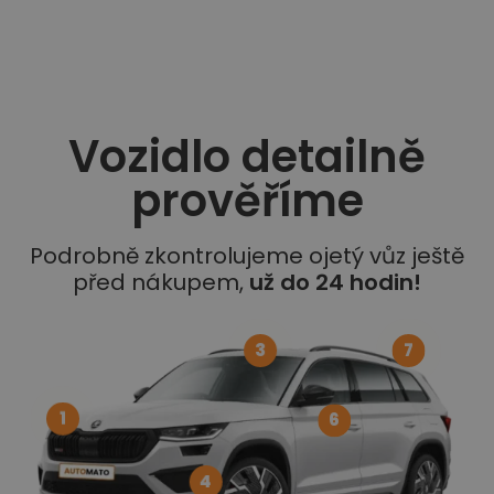
Vozidlo detailně
prověříme
Podrobně zkontrolujeme ojetý vůz ještě
před nákupem,
už do 24 hodin!
3
7
1
6
4