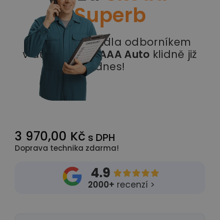
Superb
Prohlídka vozidla odborníkem
v autobazaru
AAA Auto
klidně již
dnes!
3 970,00 Kč
s DPH
Doprava technika zdarma!
4.9





2000+
recenzí >