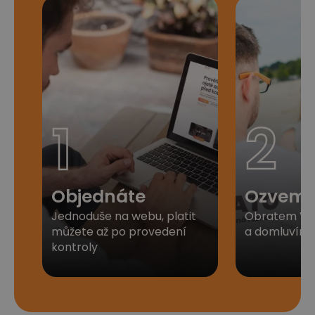
1
2
Objednáte
Ozveme
Jednoduše na webu, platit
Obratem Vá
můžete až po provedení
a domluvíme 
kontroly​