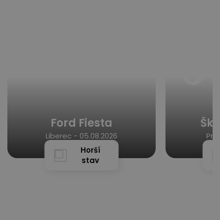
Ford Fiesta
Ško
Liberec -
05.08.2026
Pra
Horší
stav