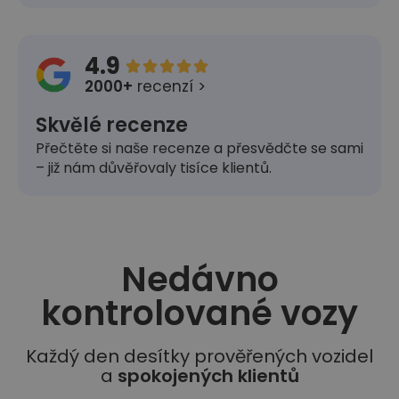
4.9





2000+
recenzí >
Skvělé recenze
Přečtěte si naše recenze a přesvědčte se sami
– již nám důvěřovaly tisíce klientů.
Nedávno
kontrolované vozy​
Každý den desítky prověřených vozidel
a
spokojených klientů