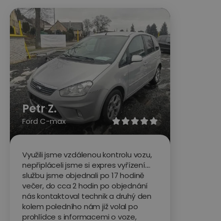
Petr Z.
Ford C-max





Využili jsme vzdálenou kontrolu vozu,
nepřipláceli jsme si expres vyřízení....
službu jsme objednali po 17 hodině
večer, do cca 2 hodin po objednání
nás kontaktoval technik a druhý den
kolem poledního nám již volal po
prohlídce s informacemi o voze,