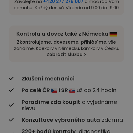
Zavolejte na
+420 277 278 007
a moc rád Vám
pomohu! Každý den vč. víkendu od 9:00 do 19:00.
Kontrola a dovoz také z Německa
Zkontrolujeme, dovezeme, přihlásíme
, vše
zařídíme. Kdekoliv v Německu, kamkoliv v Česku.
Zobrazit službu >
Zkušení mechanici
Po celé ČR
i SR
už do 24 hodin
Poradíme zda koupit
a vyjednáme
slevu
Konzultace vybraného auta
zdarma
320+ bodů kontroly
, diagnostika,