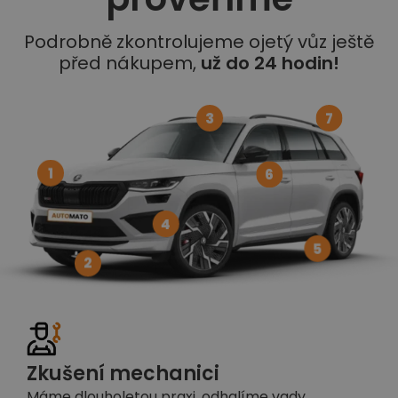
Podrobně zkontrolujeme ojetý vůz ještě
před nákupem,
už do 24 hodin!
3
7
1
6
4
5
2
Zkušení mechanici
Máme dlouholetou praxi, odhalíme vady,