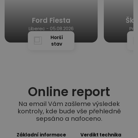
Ford Fiesta
Ško
Liberec -
05.08.2026
Pra
Horší
stav
Online report
Na email Vám zašleme výsledek
kontroly, kde bude vše přehledně
sepsáno a nafoceno.
Základní informace
Verdikt technika