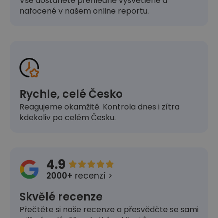
Vše dostanete přehledně vysvětlené a
nafocené v našem online reportu.
Rychle, celé Česko
Reagujeme okamžitě. Kontrola dnes i zítra
kdekoliv po celém Česku.
4.9





2000+
recenzí >
Skvělé recenze
Přečtěte si naše recenze a přesvědčte se sami