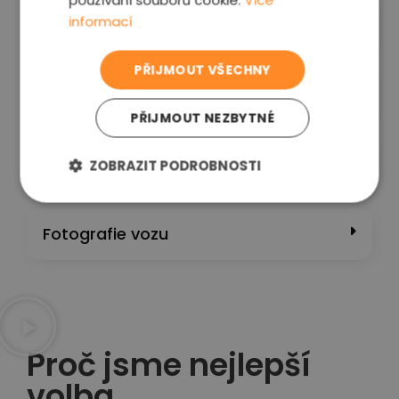
používání souborů cookie.
Více
informací
Kontrola stavu kapalin a nádrží​
PŘIJMOUT VŠECHNY
Kontrolní projížďka
PŘIJMOUT NEZBYTNÉ
PC diagnostika
ZOBRAZIT PODROBNOSTI
Fotografie vozu
Proč jsme nejlepší
volba