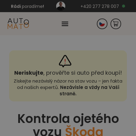
Rádi
poradíme
!
+420 277 278 007
Slovensko
Německo
Neriskujte
, prověřte si auto před koupí!
Získejte nezávislý názor na stav vozu – jen fakta
od našich expertů.
Nezávisle a vždy na Vaší
straně.
Kontrola ojetého
vozu
Škoda