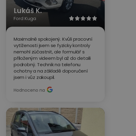
Lukáš K.
Ford Kuga





Maximalně spokojený. Kvůli pracovní
vytíženosti jsem se fyzicky kontroly
nemohl zúčastnit, ale formulář s
přiloženým videem byl až do detaili
podrobný. Technik na telefonu
ochotny a na základě doporučení
jsem i vůz zakoupil.
Hodnoceno na