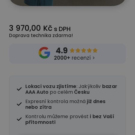
3 970,00 Kč
s DPH
Doprava technika zdarma!
4.9





2000+
recenzí >
Lokaci vozu zjistíme
: Jakýkoliv
bazar
AAA Auto
po celém
Česku
Expresní kontrola možná
již dnes
nebo zítra
Kontrolu můžeme provést
i
bez Vaší
přítomnosti