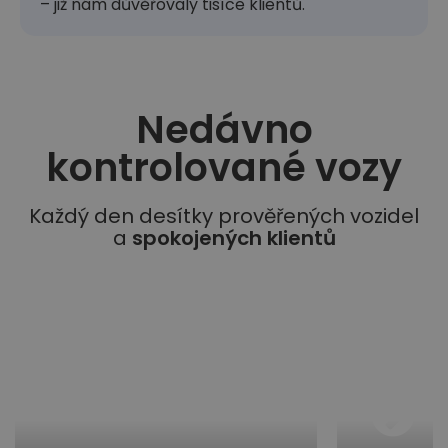
– již nám důvěřovaly tisíce klientů.
Nedávno
kontrolované vozy​
Každý den desítky prověřených vozidel
a
spokojených klientů