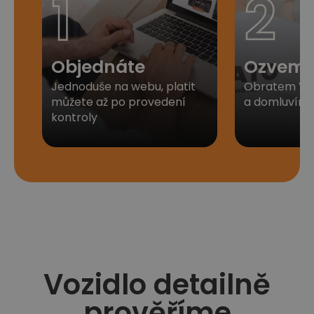
1
2
Objednáte
Ozveme
Jednoduše na webu, platit
Obratem Vá
můžete až po provedení
a domluvíme 
kontroly​
Vozidlo detailně
prověříme