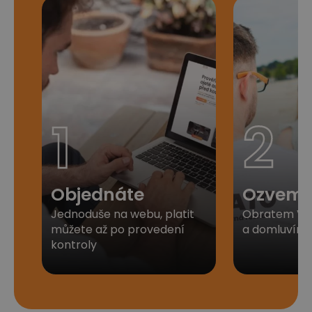
1
2
Objednáte
Ozveme
Jednoduše na webu, platit
Obratem Vá
můžete až po provedení
a domluvíme 
kontroly​