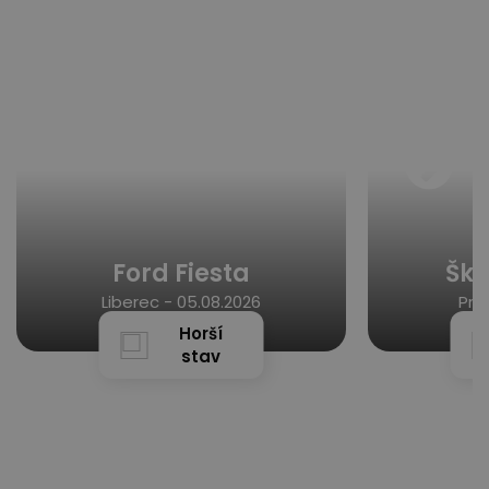
Ford Fiesta
Ško
Liberec -
05.08.2026
Pra
Horší
stav