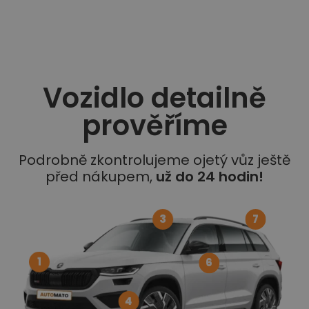
Vozidlo detailně
prověříme
Podrobně zkontrolujeme ojetý vůz ještě
před nákupem,
už do 24 hodin!
3
7
1
6
4