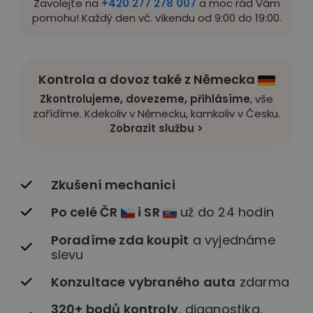
Zavolejte na
+420 277 278 007
a moc rád Vám
pomohu! Každý den vč. víkendu od 9:00 do 19:00.
Kontrola a dovoz také z Německa
Zkontrolujeme, dovezeme, přihlásíme
, vše
zařídíme. Kdekoliv v Německu, kamkoliv v Česku.
Zobrazit službu >
Zkušení mechanici
Po celé ČR
i SR
už do 24 hodin
Poradíme zda koupit
a vyjednáme
slevu
Konzultace vybraného auta
zdarma
320+ bodů kontroly
, diagnostika,