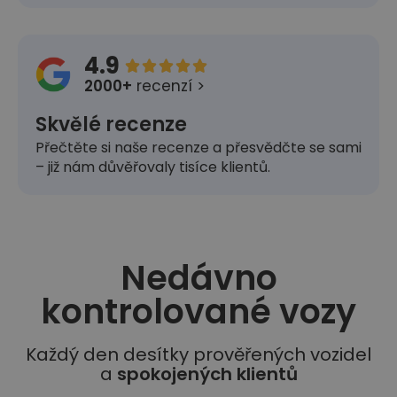
4.9





2000+
recenzí >
Skvělé recenze
Přečtěte si naše recenze a přesvědčte se sami
– již nám důvěřovaly tisíce klientů.
Nedávno
kontrolované vozy​
Každý den desítky prověřených vozidel
a
spokojených klientů