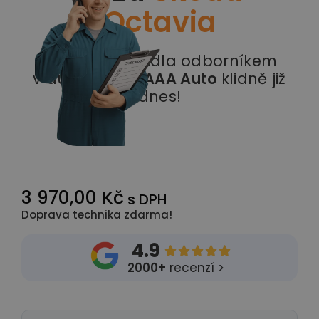
Octavia
Prohlídka vozidla odborníkem
v autobazaru
AAA Auto
klidně již
dnes!
3 970,00 Kč
s DPH
Doprava technika zdarma!
4.9





2000+
recenzí >