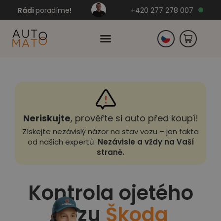
Rádi
poradíme
!
+420 277 278 007
Slovensko
Německo
Neriskujte
, prověřte si auto před koupí!
Získejte nezávislý názor na stav vozu – jen fakta
od našich expertů.
Nezávisle a vždy na Vaší
straně.
Kontrola ojetého
vozu
Škoda