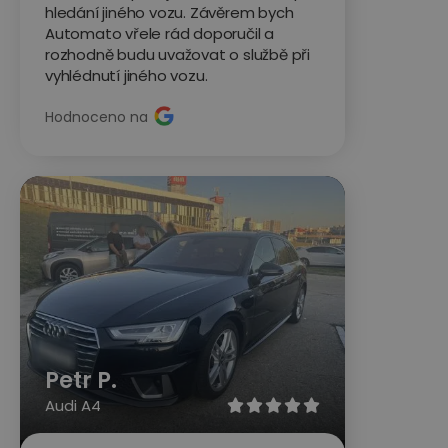
hledání jiného vozu. Závěrem bych
Automato vřele rád doporučil a
rozhodně budu uvažovat o službě při
vyhlédnutí jiného vozu.
Hodnoceno na
Petr P.
Audi A4




