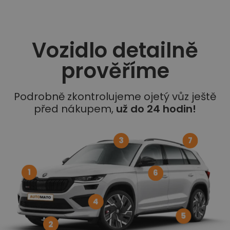
Vozidlo detailně
prověříme
Podrobně zkontrolujeme ojetý vůz ještě
před nákupem,
už do 24 hodin!
3
7
1
6
4
5
2