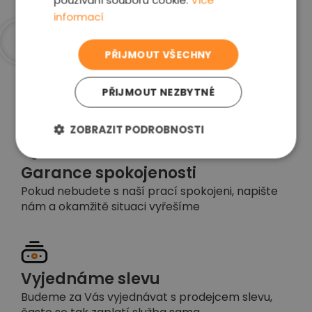
používání souborů cookie.
Více
informací
PŘIJMOUT VŠECHNY
Proč jsme nejlepší
volba
PŘIJMOUT NEZBYTNÉ
ZOBRAZIT PODROBNOSTI
Garance spokojenosti
Pokud nebudete s naší prací spokojeni, napište
nám a okamžitě situaci vyřešíme
Vyjednáme slevu
Budeme za Vás vyjednávat s prodejcem slevu,