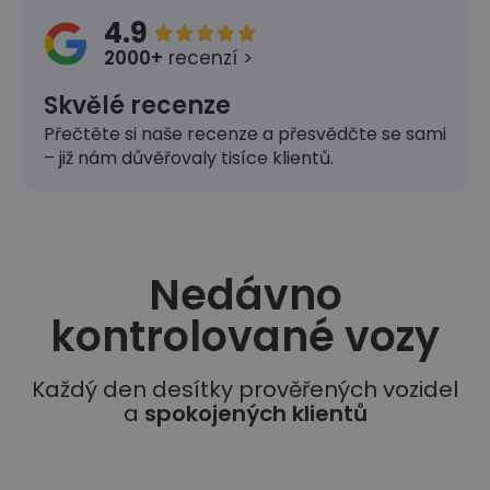
4.9





2000+
recenzí >
Skvělé recenze
Přečtěte si naše recenze a přesvědčte se sami
– již nám důvěřovaly tisíce klientů.
Nedávno
kontrolované vozy​
Každý den desítky prověřených vozidel
a
spokojených klientů