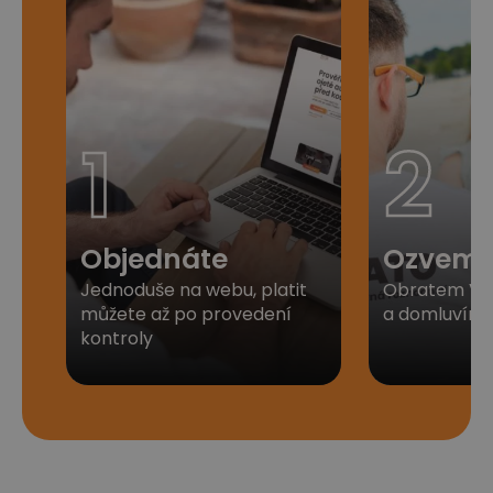
1
2
Objednáte
Ozveme
Jednoduše na webu, platit
Obratem Vá
můžete až po provedení
a domluvíme 
kontroly​