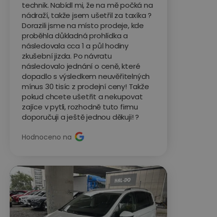
technik. Nabídl mi, že na mě počká na
nádraží, takže jsem ušetřil za taxíka ?
Dorazili jsme na místo prodeje, kde
proběhla důkladná prohlídka a
následovala cca 1 a půl hodiny
zkušební jizda. Po návratu
následovalo jednání o ceně, které
dopadlo s výsledkem neuvěřitelných
mínus 30 tisíc z prodejní ceny! Takže
pokud chcete ušetřit a nekupovat
zajíce v pytli, rozhodně tuto firmu
doporučuji a ještě jednou děkuji! ?
Hodnoceno na