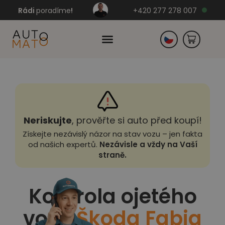
Rádi
poradíme
!
+420 277 278 007
Slovensko
Německo
Neriskujte
, prověřte si auto před koupí!
Získejte nezávislý názor na stav vozu – jen fakta
od našich expertů.
Nezávisle a vždy na Vaší
straně.
Kontrola ojetého
vozu
Škoda Fabia