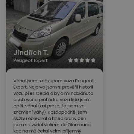
Jindřich T.
Peugeot Expert





Váhal jsem s nákupem vozu Peugeot
Expert. Nejprve jsem si prověřil historii
vozu přes Cebia a byla mi nabidnuta
asistovaná prohlídka vozu kde jsem
opět váhal (asi proto, že jsem ve
znamení váhy). Každopádně jsem
službu objednal a hned druhý den
jsem se vydal vlakem do Olomouce,
kde na mě čekal velmi příjemný