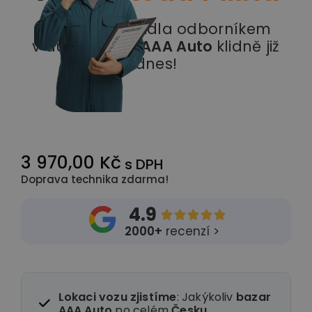
Prohlídka vozidla odborníkem
v autobazaru
AAA Auto
klidně již
dnes!
3 970,00 Kč
s DPH
Doprava technika zdarma!
4.9





2000+
recenzí >
Lokaci vozu zjistíme
: Jakýkoliv
bazar
AAA Auto
po celém
Česku