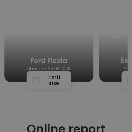
Ford Fiesta
Ško
Liberec -
05.08.2026
Pra
Horší
stav
Online report