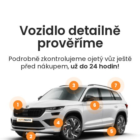
Vozidlo detailně
prověříme
Podrobně zkontrolujeme ojetý vůz ještě
před nákupem,
už do 24 hodin!
3
7
1
6
4
5
2