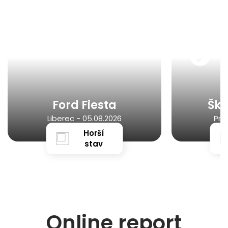
Ford Fiesta
Ško
Liberec -
05.08.2026
Pra
Horší
stav
Online report