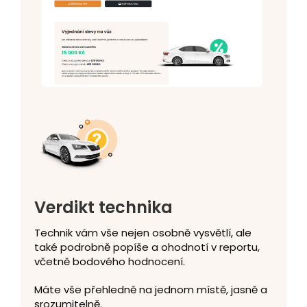
Detail kontroly
Měření laku, PC diagnostika, testovací jízda.
Náš report zachycuje každý důležitý detail
vozu. Klíčové části jsou podrobně zpracované,
takže získáte jasný a spolehlivý přehled o jeho
skutečném stavu.