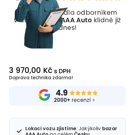
Prohlídka vozidla odborníkem
v autobazaru
AAA Auto
klidně již
dnes!
3 970,00 Kč
s DPH
Doprava technika zdarma!
4.9





2000+
recenzí >
Lokaci vozu zjistíme
: Jakýkoliv
bazar
AAA Auto
po celém
Česku