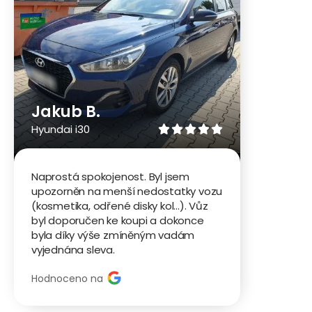
Jakub B.
Hyundai i30





Naprostá spokojenost. Byl jsem
upozorněn na menší nedostatky vozu
(kosmetika, odřené disky kol...). Vůz
byl doporučen ke koupi a dokonce
byla díky výše zmíněným vadám
vyjednána sleva.
Hodnoceno na