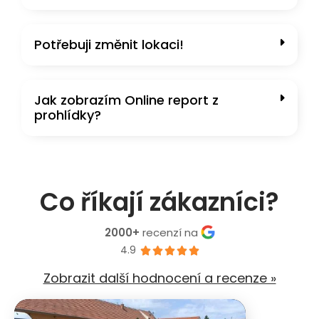
Potřebuji změnit lokaci!
Jak zobrazím Online report z
prohlídky?
Co říkají zákazníci?
2000+
recenzí na
4.9





Zobrazit další hodnocení a recenze »