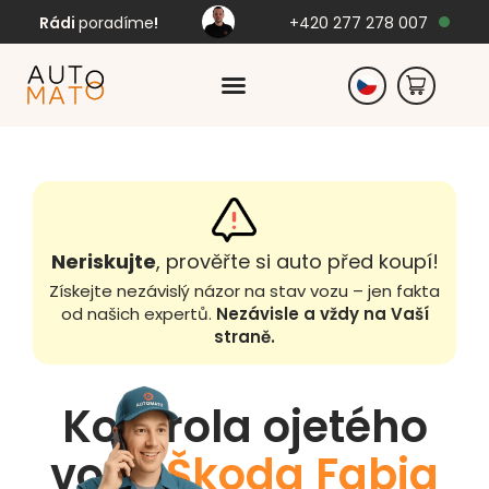
Rádi
poradíme
!
+420 277 278 007
Slovensko
Německo
Neriskujte
, prověřte si auto před koupí!
Získejte nezávislý názor na stav vozu – jen fakta
od našich expertů.
Nezávisle a vždy na Vaší
straně.
Kontrola ojetého
vozu
Škoda Fabia