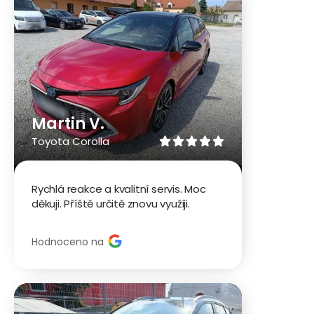
Martin V.
Toyota Corolla





Rychlá reakce a kvalitní servis. Moc
děkuji. Příště určitě znovu využiji.
Hodnoceno na