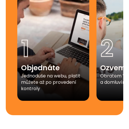
1
2
Objednáte
Ozveme
Jednoduše na webu, platit
Obratem Vá
můžete až po provedení
a domluvíme 
kontroly​