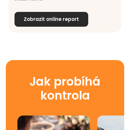
Zobrazit online report
Jak probíhá
kontrola