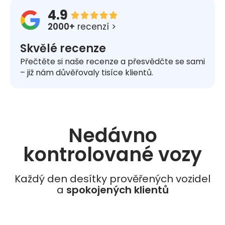
4.9





2000+
recenzí >
Skvělé recenze
Přečtěte si naše recenze a přesvědčte se sami
– již nám důvěřovaly tisíce klientů.
Nedávno
kontrolované vozy​
Každý den desítky prověřených vozidel
a
spokojených klientů